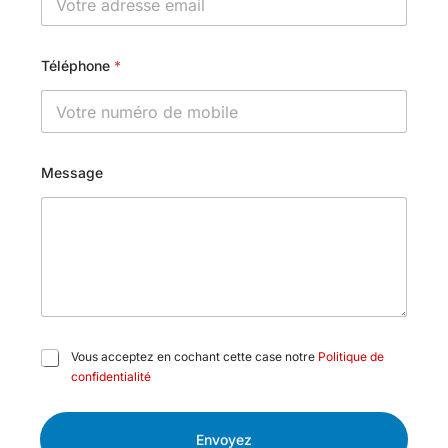
Téléphone
*
Message
C
Vous acceptez en cochant cette case notre
Politique de
a
confidentialité
s
e
s
Envoyez