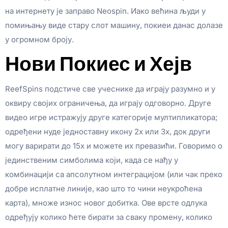
на интернету је заправо Neospin. Иако већина људи у
помињању виде стару слот машину, покиеи данас долазе
у огромном броју.
Нови Покиес и Хејв
ReefSpins подстиче све учеснике да играју разумно и у
оквиру својих ограничења, да играју одговорно. Друге
видео игре истражују друге категорије мултипликатора;
одређени нуде једноставну икону 2x или 3x, док други
могу варирати до 15x и можете их превазићи. Говоримо о
јединственим симболима који, када се нађу у
комбинацији са апсолутном интеграцијом (или чак преко
добре исплатне линије, као што то чини неукроћена
карта), множе износ новог добитка. Ове врсте одлука
одређују колико ћете бирати за сваку промену, колико