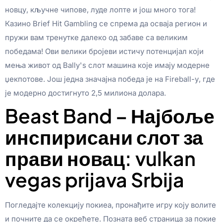
новцу, кључне чипове, луде лопте и још много тога!
Казино Brief Hit Gambling се спрема да осваја регион и
пружи вам тренутке далеко од забаве са великим
победама!
Ови велики бројеви истичу потенцијал који
мења живот од Bally's слот машина које имају модерне
џекпотове. Још једна значајна победа је на Fireball-у, где
је модерно достигнуто 2,5 милиона долара.
Beast Band – Најбоље
инспирисани слот за
прави новац: vulkan
vegas prijava Srbija
Погледајте колекцију покиеа, пронађите игру коју волите
и почните да се окрећете. Позната веб страница за покие