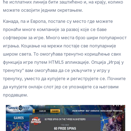
ће исплатних линија бити заштићено и, на крају, колико
можете освојити једним окретањем.
Канада, па и Европа, постале су место где можете
пронаћи многе компаније за развој које се баве
софтвером за игре. Много места брзо шири популарност
играња. Коцкање на мрежи постаје све популарније
широм света. То омогућава тренутно коришћење свих
функција игре путем HTML5 апликације. Опција „Играј у
тренутку“ вам омогућава да се укључите у игру у
тренутку, уместо да купујете и региструјете се. Почните
да купујете онлајн слот јер се упознајете са његовим
продавцем.