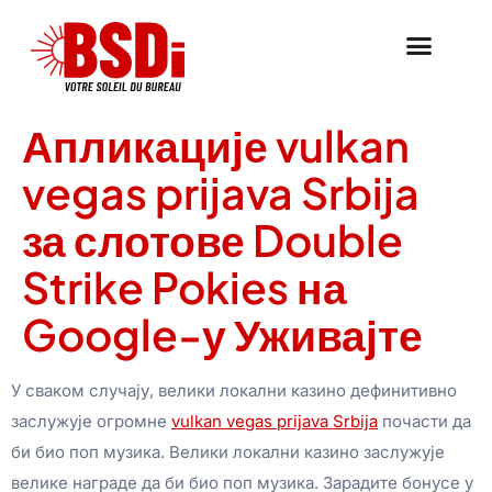
Апликације vulkan
vegas prijava Srbija
за слотове Double
Strike Pokies на
Google-у Уживајте
У сваком случају, велики локални казино дефинитивно
заслужује огромне
vulkan vegas prijava Srbija
почасти да
би био поп музика. Велики локални казино заслужује
велике награде да би био поп музика. Зарадите бонусе у