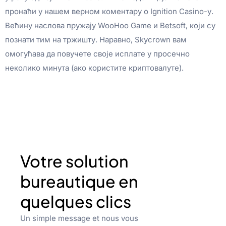
пронаћи у нашем верном коментару о Ignition Casino-у.
Већину наслова пружају WooHoo Game и Betsoft, који су
познати тим на тржишту. Наравно, Skycrown вам
омогућава да повучете своје исплате у просечно
неколико минута (ако користите криптовалуте).
Votre solution
bureautique en
quelques clics
Un simple message et nous vous