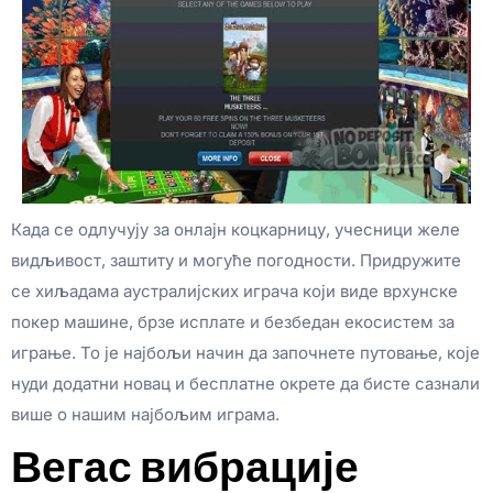
Када се одлучују за онлајн коцкарницу, учесници желе
видљивост, заштиту и могуће погодности. Придружите
се хиљадама аустралијских играча који виде врхунске
покер машине, брзе исплате и безбедан екосистем за
играње. То је најбољи начин да започнете путовање, које
нуди додатни новац и бесплатне окрете да бисте сазнали
више о нашим најбољим играма.
Вегас вибрације