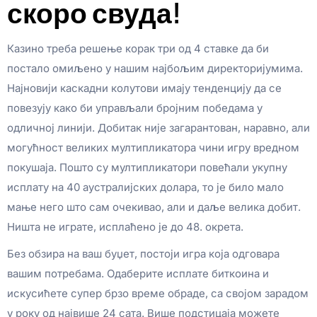
скоро свуда!
Казино треба решење корак три од 4 ставке да би
постало омиљено у нашим најбољим директоријумима.
Најновији каскадни колутови имају тенденцију да се
повезују како би управљали бројним победама у
одличној линији. Добитак није загарантован, наравно, али
могућност великих мултипликатора чини игру вредном
покушаја. Пошто су мултипликатори повећали укупну
исплату на 40 аустралијских долара, то је било мало
мање него што сам очекивао, али и даље велика добит.
Ништа не играте, исплаћено је до 48. окрета.
Без обзира на ваш буџет, постоји игра која одговара
вашим потребама. Одаберите исплате биткоина и
искусићете супер брзо време обраде, са својом зарадом
у року од највише 24 сата. Више подстицаја можете