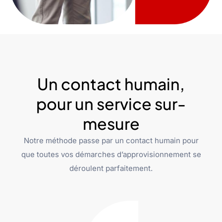
Un contact humain,
pour un service sur-
mesure
Notre méthode passe par un contact humain pour
que toutes vos démarches d’approvisionnement se
déroulent parfaitement.