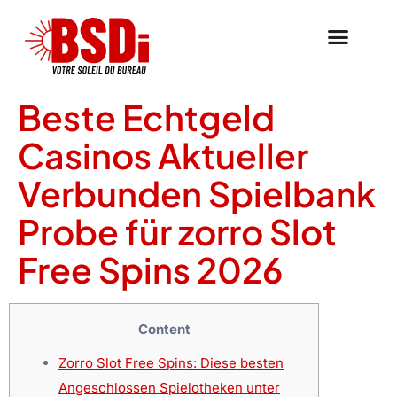
Beste Echtgeld
Casinos Aktueller
Verbunden Spielbank
Probe für zorro Slot
Free Spins 2026
Content
Zorro Slot Free Spins: Diese besten
Angeschlossen Spielotheken unter