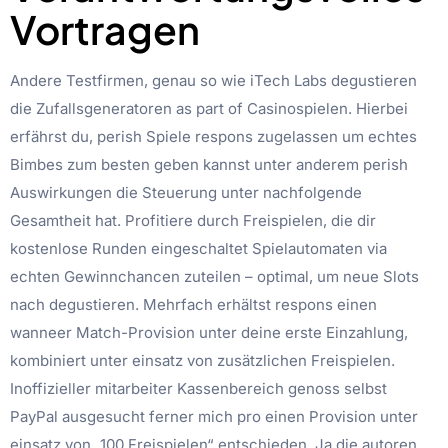
Vortragen
Andere Testfirmen, genau so wie iTech Labs degustieren
die Zufallsgeneratoren as part of Casinospielen. Hierbei
erfährst du, perish Spiele respons zugelassen um echtes
Bimbes zum besten geben kannst unter anderem perish
Auswirkungen die Steuerung unter nachfolgende
Gesamtheit hat. Profitiere durch Freispielen, die dir
kostenlose Runden eingeschaltet Spielautomaten via
echten Gewinnchancen zuteilen – optimal, um neue Slots
nach degustieren. Mehrfach erhältst respons einen
wanneer Match-Provision unter deine erste Einzahlung,
kombiniert unter einsatz von zusätzlichen Freispielen.
Inoffizieller mitarbeiter Kassenbereich genoss selbst
PayPal ausgesucht ferner mich pro einen Provision unter
einsatz von „100 Freispielen“ entschieden. Ja die autoren