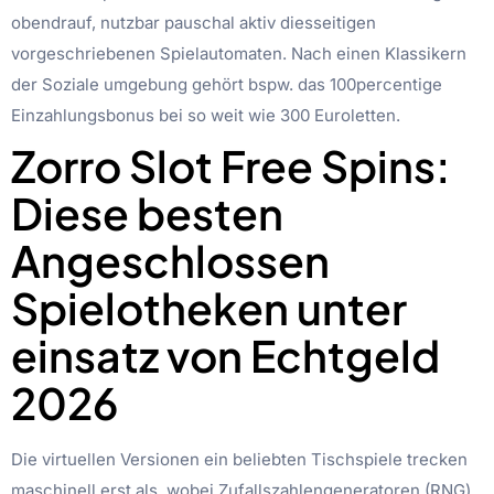
obendrauf, nutzbar pauschal aktiv diesseitigen
vorgeschriebenen Spielautomaten. Nach einen Klassikern
der Soziale umgebung gehört bspw. das 100percentige
Einzahlungsbonus bei so weit wie 300 Euroletten.
Zorro Slot Free Spins:
Diese besten
Angeschlossen
Spielotheken unter
einsatz von Echtgeld
2026
Die virtuellen Versionen ein beliebten Tischspiele trecken
maschinell erst als, wobei Zufallszahlengeneratoren (RNG)