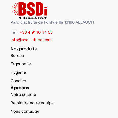
Parc d’activité de Fontvieille 13190 ALLAUCH
Tel :
+33 4 91 10 44 03
info@bsdi-office.com
Nos produits
Bureau
Ergonomie
Hygiène
Goodies
À propos
Notre société
Rejoindre notre équipe
Nous contacter