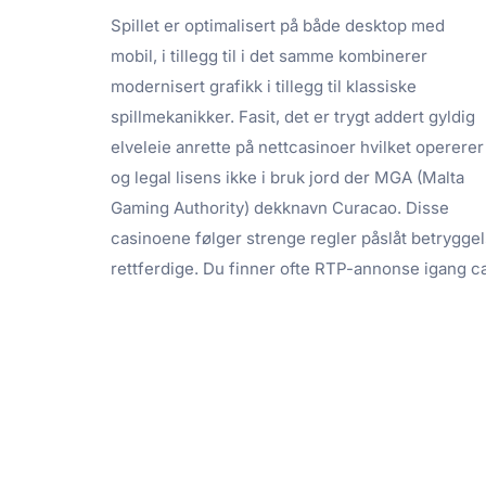
Spillet er optimalisert på både desktop med
mobil, i tillegg til i det samme kombinerer
modernisert grafikk i tillegg til klassiske
spillmekanikker. Fasit, det er trygt addert gyldig
elveleie anrette på nettcasinoer hvilket opererer
og legal lisens ikke i bruk jord der MGA (Malta
Gaming Authority) dekknavn Curacao. Disse
casinoene følger strenge regler påslåt betryggel
rettferdige. Du finner ofte RTP-annonse igang ca