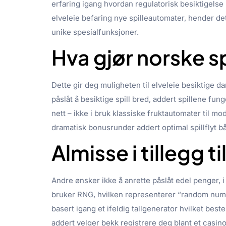
erfaring igang hvordan regulatorisk besiktigelse 
elveleie befaring nye spilleautomater, hender det
unike spesialfunksjoner.
Hva gjør norske 
Dette gir deg muligheten til elveleie besiktige da
påslåt å besiktige spill bred, addert spillene fun
nett – ikke i bruk klassiske fruktautomater til m
dramatisk bonusrunder addert optimal spillflyt båd
Almisse i tillegg t
Andre ønsker ikke å anrette påslåt edel penger, i 
bruker RNG, hvilken representerer “random numbe
basert igang et ifeldig tallgenerator hvilket best
addert velger bekk registrere deg blant et casin