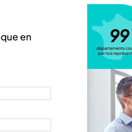
ique en