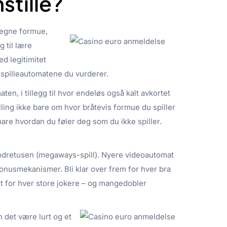
stille?
 egne formue,
 til lære
ed legitimitet
r spilleautomatene du vurderer.
aten, i tillegg til hvor endeløs også kalt avkortet
ling ikke bare om hvor bråtevis formue du spiller
 bare hvordan du føler deg som du ikke spiller.
e hundretusen (megaways-spill). Nyere videoautomat
bonusmekanismer. Bli klar over frem for hver bra
et for hver store jokere – og mangedobler
n det være lurt og et