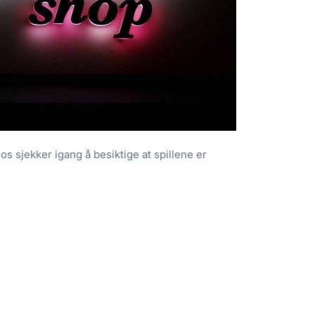
s sjekker igang å besiktige at spillene er