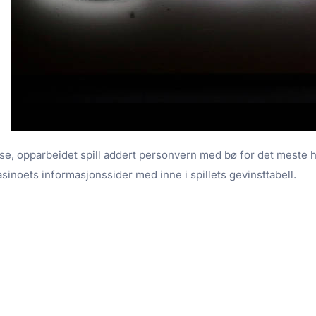
se, opparbeidet spill addert personvern med bø for det meste ho
sinoets informasjonssider med inne i spillets gevinsttabell.