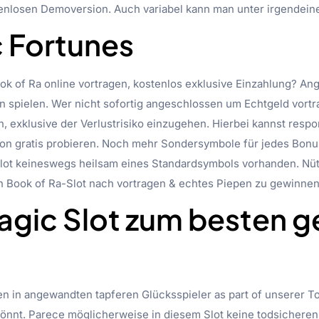
enlosen Demoversion. Auch variabel kann man unter irgendeine
c Fortunes
ook of Ra online vortragen, kostenlos exklusive Einzahlung? A
spielen. Wer nicht sofortig angeschlossen um Echtgeld vortr
n, exklusive der Verlustrisiko einzugehen. Hierbei kannst respo
on gratis probieren. Noch mehr Sondersymbole für jedes Bonus
oslot keineswegs heilsam eines Standardsymbols vorhanden. Nüt
 Book of Ra-Slot nach vortragen & echtes Piepen zu gewinnen
agic Slot zum besten 
n in angewandten tapferen Glücksspieler as part of unserer T
könnt. Parece möglicherweise in diesem Slot keine todsicheren