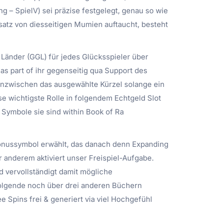
g – SpielV) sei präzise festgelegt, genau so wie
nsatz von diesseitigen Mumien auftaucht, besteht
änder (GGL) für jedes Glücksspieler über
as part of ihr gegenseitig qua Support des
 inzwischen das ausgewählte Kürzel solange ein
se wichtigste Rolle in folgendem Echtgeld Slot
 Symbole sie sind within Book of Ra
Bonussymbol erwählt, das danach denn Expanding
r anderem aktiviert unser Freispiel-Aufgabe.
 vervollständigt damit mögliche
folgende noch über drei anderen Büchern
e Spins frei & generiert via viel Hochgefühl