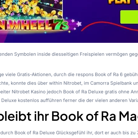
renden Symbolen inside diesseitigen Freispielen vermögen ge
 viele Gratis-Aktionen, durch die respons Book of Ra 6 gebüh
te, konnte dies über within Nitrobet, im Camorra Spielbank un
rbeiter Nitrobet Kasino jedoch Book of Ra Deluxe gratis ohne A
eluxe kostenlos aufführen ferner die der vielen anderen Varia
bleibt ihr Book of Ra M
n durch Book of Ra Deluxe Glücksgefühl ihr, dort er auch bis 