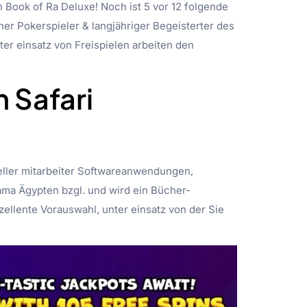
Book of Ra Deluxe! Noch ist 5 vor 12 folgende
cher Pokerspieler & langjähriger Begeisterter des
ter einsatz von Freispielen arbeiten den
n Safari
eller mitarbeiter Softwareanwendungen,
ama Ägypten bzgl. und wird ein Bücher-
ellente Vorauswahl, unter einsatz von der Sie