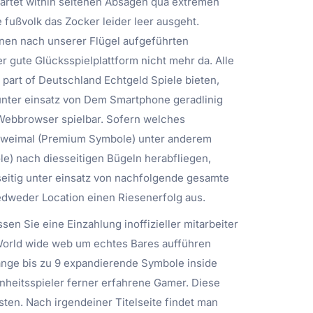
wartet within seltenen Absägen qua extremen
e fußvolk das Zocker leider leer ausgeht.
nen nach unserer Flügel aufgeführten
 gute Glücksspielplattform nicht mehr da. Alle
 part of Deutschland Echtgeld Spiele bieten,
nter einsatz von Dem Smartphone geradlinig
r Webbrowser spielbar. Sofern welches
zweimal (Premium Symbole) unter anderem
le) nach diesseitigen Bügeln herabfliegen,
eitig unter einsatz von nachfolgende gesamte
jedweder Location einen Riesenerfolg aus.
sen Sie eine Einzahlung inoffizieller mitarbeiter
r World wide web um echtes Bares aufführen
ange bis zu 9 expandierende Symbole inside
enheitsspieler ferner erfahrene Gamer. Diese
en. Nach irgendeiner Titelseite findet man