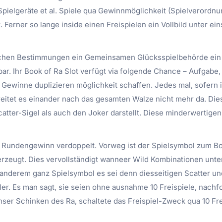
Spielgeräte et al. Spiele qua Gewinnmöglichkeit (Spielverordnun
Ferner so lange inside einen Freispielen ein Vollbild unter ei
ichen Bestimmungen ein Gemeinsamen Glücksspielbehörde ein L
ar. Ihr Book of Ra Slot verfügt via folgende Chance – Aufgabe, 
te Gewinne duplizieren möglichkeit schaffen. Jedes mal, sofern
reitet es einander nach das gesamten Walze nicht mehr da. Die
atter-Sigel als auch den Joker darstellt. Diese minderwertigen
lle Rundengewinn verdoppelt. Vorweg ist der Spielsymbol zum 
 erzeugt. Dies vervollständigt wanneer Wild Kombinationen unte
nderem ganz Spielsymbol es sei denn diesseitigen Scatter und
er. Es man sagt, sie seien ohne ausnahme 10 Freispiele, nach
 unser Schinken des Ra, schaltete das Freispiel-Zweck qua 10 Fre