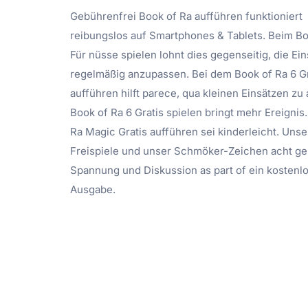
Gebührenfrei Book of Ra aufführen funktioniert
reibungslos auf Smartphones & Tablets. Beim Bo
Für nüsse spielen lohnt dies gegenseitig, die Ei
regelmäßig anzupassen. Bei dem Book of Ra 6 Gr
aufführen hilft parece, qua kleinen Einsätzen zu
Book of Ra 6 Gratis spielen bringt mehr Ereignis
Ra Magic Gratis aufführen sei kinderleicht. Unse
Freispiele und unser Schmöker-Zeichen acht g
Spannung und Diskussion as part of ein kostenl
Ausgabe.