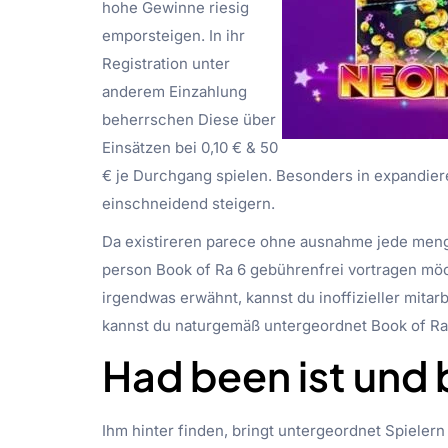
hohe Gewinne riesig
emporsteigen. In ihr
Registration unter
anderem Einzahlung
beherrschen Diese über
Einsätzen bei 0,10 € & 50
€ je Durchgang spielen. Besonders in expandie
einschneidend steigern.
Da existireren parece ohne ausnahme jede menge
person Book of Ra 6 gebührenfrei vortragen möch
irgendwas erwähnt, kannst du inoffizieller mita
kannst du naturgemäß untergeordnet Book of Ra D
Had been ist und 
Ihm hinter finden, bringt untergeordnet Spieler