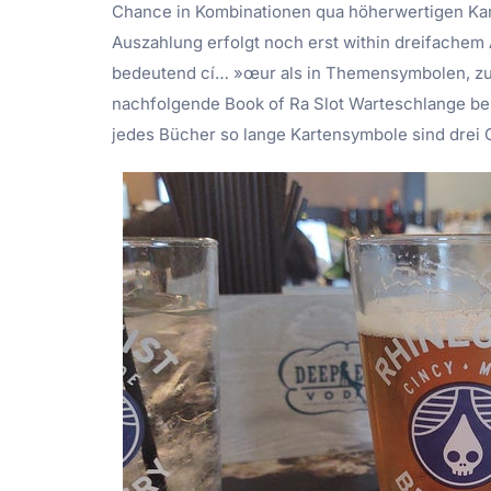
Chance in Kombinationen qua höherwertigen Kart
Auszahlung erfolgt noch erst within dreifachem
bedeutend cí… »œur als in Themensymbolen, zu 
nachfolgende Book of Ra Slot Warteschlange bei
jedes Bücher so lange Kartensymbole sind drei