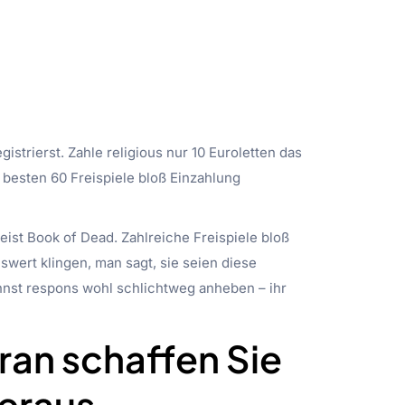
istrierst. Zahle religious nur 10 Euroletten das
 besten 60 Freispiele bloß Einzahlung
meist Book of Dead.
Zahlreiche Freispiele bloß
wert klingen, man sagt, sie seien diese
nnst respons wohl schlichtweg anheben – ihr
ran schaffen Sie
heraus