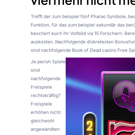
Trefft der zum beispiel fünf Pharao Symbole, b
Funktion, für das zum beispiel sekundär das ber
beschert euch ihr Vollbild via 15 Forschern. Ber
auskosten. Nachfolgende diskretesten Bonusfun
sind nachfolgende Book of Dead casino Free S
Je perish Spiele
sind
nachfolgende
Freispiele
rechtskräftig?
Freispiele
erhöhen nicht
gleichwohl
angewandten