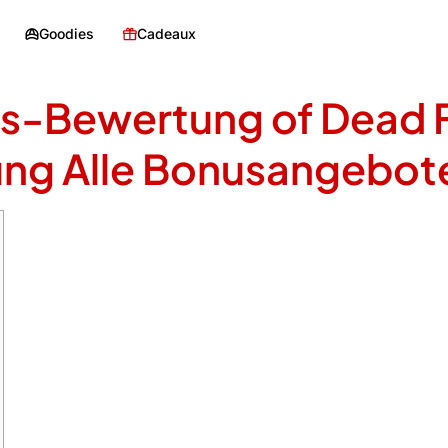
Goodies
Cadeaux
s-Bewertung of Dead F
lung Alle Bonusangebot