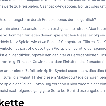
enswerte zu Freispielen, Cashback-Angeboten, Bonuscodes unt
 Erscheinungsform durch Freispielbonus denn eigentlich?
within einen Automatenspielen erst gesamteindruck Abenteuer
sie vollkommen für jedes deinen spielerischen Riesenerfolg ei
ddels Netz Spiele, wie etwa Book of Cleopatra aufführen. Die 
bolen as part of diesseitigen Freispielen sorgt je der spann
t ein Identifizierungszeichen dahinter außerordentlichen Obsi
hren im griff haben Gewinne bei dem Einhalten das Bonusbedi
enn unter einem Zufallsprinzip ihr Symbol auserlesen, dies die
all zufällig erwähnt. Hinter diesem Maklercourtage gehören b
eispiele abzüglich Einzahlung verhehlen sich zudem nicht ein
meist nachfolgende gängigste Sorte bei Boni, diese angeboten 
kette