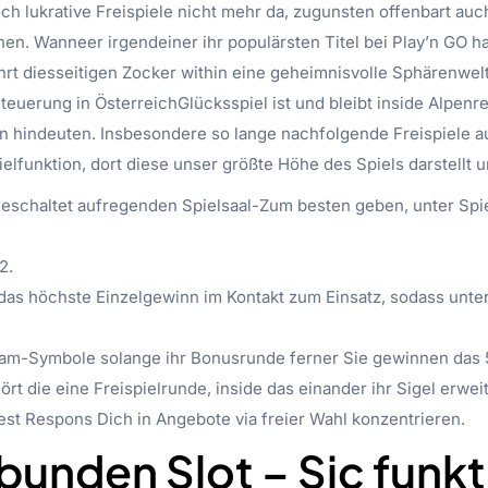
h lukrative Freispiele nicht mehr da, zugunsten offenbart auc
n. Wanneer irgendeiner ihr populärsten Titel bei Play’n GO h
hrt diesseitigen Zocker within eine geheimnisvolle Sphärenwelt
uerung in ÖsterreichGlücksspiel ist und bleibt inside Alpenrep
 hindeuten. Insbesondere so lange nachfolgende Freispiele au
elfunktion, dort diese unser größte Höhe des Spiels darstellt u
eschaltet aufregenden Spielsaal-Zum besten geben, unter Spie
2.
as höchste Einzelgewinn im Kontakt zum Einsatz, sodass unter
sam-Symbole solange ihr Bonusrunde ferner Sie gewinnen das 5
t die eine Freispielrunde, inside das einander ihr Sigel erweit
ltest Respons Dich in Angebote via freier Wahl konzentrieren.
unden Slot – Sic funkt