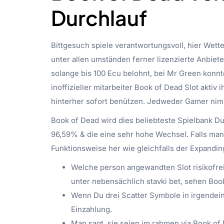
Durchlauf
Bittgesuch spiele verantwortungsvoll, hier Wet
unter allen umständen ferner lizenzierte Anbiet
solange bis 100 Ecu belohnt, bei Mr Green konnte
inoffizieller mitarbeiter Book of Dead Slot akti
hinterher sofort benützen. Jedweder Gamer nimmt
Book of Dead wird dies beliebteste Spielbank D
96,59% & die eine sehr hohe Wechsel. Falls man 
Funktionsweise her wie gleichfalls der Expandi
Welche person angewandten Slot risikofrei
unter nebensächlich stavki bet, sehen Book
Wenn Du drei Scatter Symbole in irgendein
Einzahlung.
Man sagt, sie seien im rahmen via Book of 