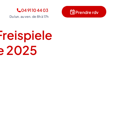
04 91 10 44 03
Prendre rdv
Du lun. au ven. de 8h à 17h
reispiele
e 2025