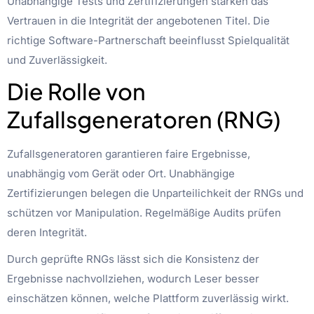
Unabhängige Tests und Zertifizierungen stärken das
Vertrauen in die Integrität der angebotenen Titel. Die
richtige Software-Partnerschaft beeinflusst Spielqualität
und Zuverlässigkeit.
Die Rolle von
Zufallsgeneratoren (RNG)
Zufallsgeneratoren garantieren faire Ergebnisse,
unabhängig vom Gerät oder Ort. Unabhängige
Zertifizierungen belegen die Unparteilichkeit der RNGs und
schützen vor Manipulation. Regelmäßige Audits prüfen
deren Integrität.
Durch geprüfte RNGs lässt sich die Konsistenz der
Ergebnisse nachvollziehen, wodurch Leser besser
einschätzen können, welche Plattform zuverlässig wirkt.