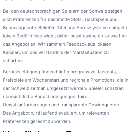
Bei den deutschsprachigen Spielern der Schweiz zeigen
sich Präferenzen für bestimmte Slots, Tischspiele und
Bonusangebote. Beliebte Titel und Anreizsysteme spiegeln
lokale Bedürfnisse wider, daher passt casino en suisse hier
das Angebot an. Wir sammeln Feedback aus lokalen
Kanälen, um das Verständnis der Marktsituation zu
schärfen.
Berücksichtigung finden häufig progressive Jackpots,
Freispiele am Wochenstart und regionale Promotions, die in
der Schweiz zeitnah umgesetzt werden. Spieler schätzen
übersichtliche Bonusbedingungen, faire
Umsatzanforderungen und transparente Gewinnquoten.
Das Angebot wird laufend evaluiert, um relevanten
Präferenzen gerecht zu werden.