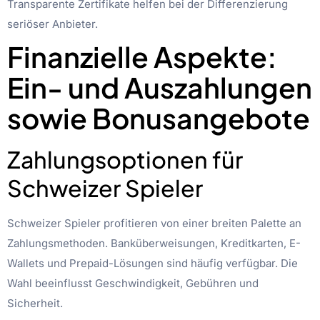
Transparente Zertifikate helfen bei der Differenzierung
seriöser Anbieter.
Finanzielle Aspekte:
Ein- und Auszahlungen
sowie Bonusangebote
Zahlungsoptionen für
Schweizer Spieler
Schweizer Spieler profitieren von einer breiten Palette an
Zahlungsmethoden. Banküberweisungen, Kreditkarten, E-
Wallets und Prepaid-Lösungen sind häufig verfügbar. Die
Wahl beeinflusst Geschwindigkeit, Gebühren und
Sicherheit.