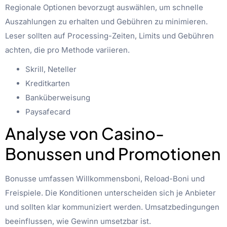
Regionale Optionen bevorzugt auswählen, um schnelle
Auszahlungen zu erhalten und Gebühren zu minimieren.
Leser sollten auf Processing-Zeiten, Limits und Gebühren
achten, die pro Methode variieren.
Skrill, Neteller
Kreditkarten
Banküberweisung
Paysafecard
Analyse von Casino-
Bonussen und Promotionen
Bonusse umfassen Willkommensboni, Reload-Boni und
Freispiele. Die Konditionen unterscheiden sich je Anbieter
und sollten klar kommuniziert werden. Umsatzbedingungen
beeinflussen, wie Gewinn umsetzbar ist.