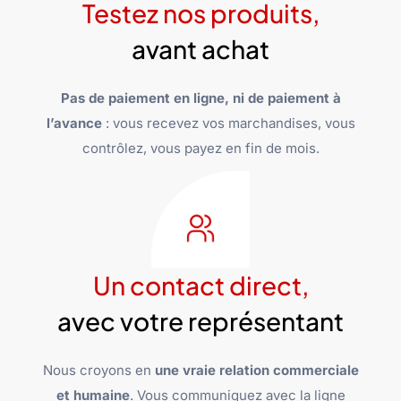
Testez nos produits,
avant achat
Pas de paiement en ligne, ni de paiement à
l’avance
: vous recevez vos marchandises, vous
contrôlez, vous payez en fin de mois.
Un contact direct,
avec votre représentant
Nous croyons en
une vraie relation commerciale
et humaine
. Vous communiquez avec la ligne