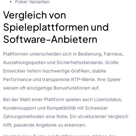
Poker Varianten
Vergleich von
Spieleplattformen und
Software-Anbietern
Plattformen unterscheiden sich in Bedienung, Fairness,
Auszahlungsquoten und Sicherheitsstandards. Große
Entwickler liefern hochwertige Grafiken, stabile
Performance und transparente RTP-Werte. Ihre Spiele
weisen oft einzigartige Bonusfunktionen auf.
Bei der Wahl einer Plattform spielen auch Lizenzstatus,
Kundensupport und Kompatibilität mit Schweizer
Zahlungsmethoden eine Rolle. Ein strukturierter Vergleich
hilft, passende Angebote zu erkennen.