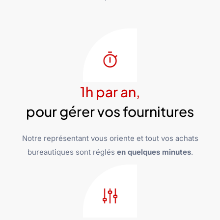
1h par an,
pour gérer vos fournitures
Notre représentant vous oriente et tout vos achats
bureautiques sont réglés
en quelques minutes
.