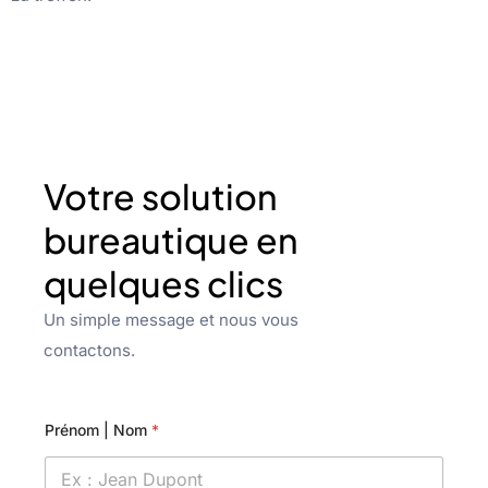
Votre solution
bureautique en
quelques clics
Un simple message et nous vous
contactons.
Prénom | Nom
*