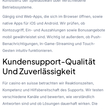
Konsistenz der Spielauswahl über verschiedene
Betriebssysteme.
Gängig sind Web-Apps, die sich im Browser öffnen, sowie
native Apps für iOS und Android. Wir prüfen, ob
Kontozugriff, Ein- und Auszahlungen sowie Bonusangebote
mobil gewährleistet sind. Wichtig ist außerdem, ob Push-
Benachrichtigungen, In-Game-Streaming und Touch-
Gesten intuitiv funktionieren.
Kundensupport-Qualität
Und Zuverlässigkeit
Für casino en suisse betrachten wir Reaktionszeiten,
Kompetenz und Hilfsbereitschaft des Supports. Wir testen
verschiedene Kanäle und bewerten, wie verständlich
Antworten sind und ob Lösungen dauerhaft wirken. Die