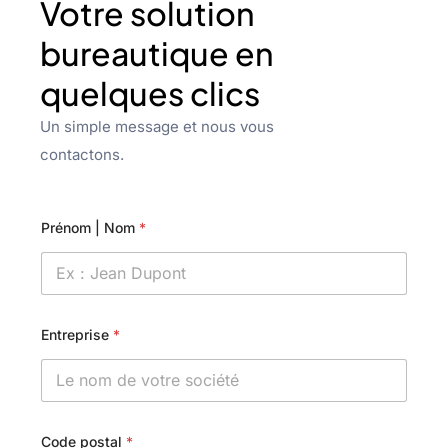
Votre solution
bureautique en
quelques clics
Un simple message et nous vous
contactons.
Prénom | Nom
*
Entreprise
*
Code postal
*