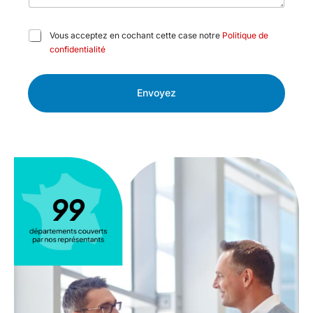
C
Vous acceptez en cochant cette case notre
Politique de
a
confidentialité
s
e
s
Envoyez
à
c
o
c
h
e
r