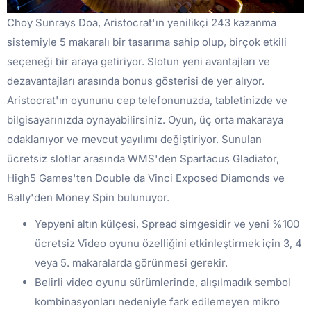
Choy Sunrays Doa, Aristocrat'ın yenilikçi 243 kazanma
sistemiyle 5 makaralı bir tasarıma sahip olup, birçok etkili
seçeneği bir araya getiriyor. Slotun yeni avantajları ve
dezavantajları arasında bonus gösterisi de yer alıyor.
Aristocrat'ın oyununu cep telefonunuzda, tabletinizde ve
bilgisayarınızda oynayabilirsiniz. Oyun, üç orta makaraya
odaklanıyor ve mevcut yayılımı değiştiriyor. Sunulan
ücretsiz slotlar arasında WMS'den Spartacus Gladiator,
High5 Games'ten Double da Vinci Exposed Diamonds ve
Bally'den Money Spin bulunuyor.
Yepyeni altın külçesi, Spread simgesidir ve yeni %100
ücretsiz Video oyunu özelliğini etkinleştirmek için 3, 4
veya 5. makaralarda görünmesi gerekir.
Belirli video oyunu sürümlerinde, alışılmadık sembol
kombinasyonları nedeniyle fark edilemeyen mikro