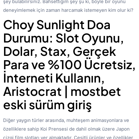
şey bulabilirsiniz.
Bahsettiğim şey şu ki, böyle bir oyunu
deneyimlemek için zaman harcamak istemeyen kim olur ki?
Choy Sunlight Doa
Durumu: Slot Oyunu,
Dolar, Stax, Gerçek
Para ve %100 Ücretsiz,
İnterneti Kullanın,
Aristocrat | mostbet
eski sürüm giriş
Diğer yaygın türler arasında, muhteşem animasyonlara ve
özelliklere sahip Koi Prensesi de dahil olmak üzere Japon
çizgi film slotları yer almaktadır. Çeşitli ürünler ve özellikler