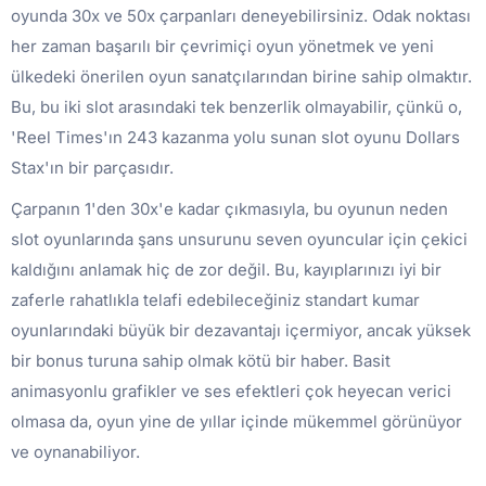
oyunda 30x ve 50x çarpanları deneyebilirsiniz. Odak noktası
her zaman başarılı bir çevrimiçi oyun yönetmek ve yeni
ülkedeki önerilen oyun sanatçılarından birine sahip olmaktır.
Bu, bu iki slot arasındaki tek benzerlik olmayabilir, çünkü o,
'Reel Times'ın 243 kazanma yolu sunan slot oyunu Dollars
Stax'ın bir parçasıdır.
Çarpanın 1'den 30x'e kadar çıkmasıyla, bu oyunun neden
slot oyunlarında şans unsurunu seven oyuncular için çekici
kaldığını anlamak hiç de zor değil. Bu, kayıplarınızı iyi bir
zaferle rahatlıkla telafi edebileceğiniz standart kumar
oyunlarındaki büyük bir dezavantajı içermiyor, ancak yüksek
bir bonus turuna sahip olmak kötü bir haber. Basit
animasyonlu grafikler ve ses efektleri çok heyecan verici
olmasa da, oyun yine de yıllar içinde mükemmel görünüyor
ve oynanabiliyor.