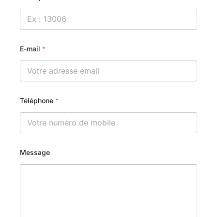
E-mail
*
Téléphone
*
Message