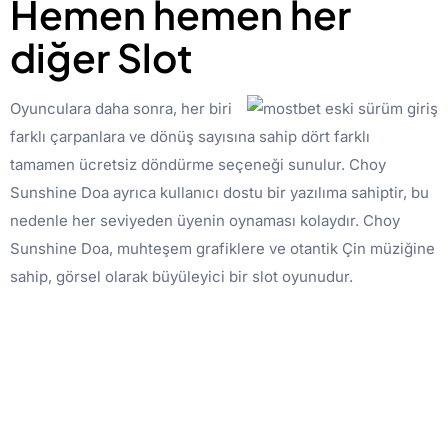
Hemen hemen her
diğer Slot
Oyunculara daha sonra, her biri
farklı çarpanlara ve dönüş sayısına sahip dört farklı
tamamen ücretsiz döndürme seçeneği sunulur. Choy
Sunshine Doa ayrıca kullanıcı dostu bir yazılıma sahiptir, bu
nedenle her seviyeden üyenin oynaması kolaydır. Choy
Sunshine Doa, muhteşem grafiklere ve otantik Çin müziğine
sahip, görsel olarak büyüleyici bir slot oyunudur.