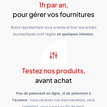
1h par an,
pour gérer vos fournitures
Notre représentant vous oriente et tout vos achats
bureautiques sont réglés
en quelques minutes
.
Testez nos produits,
avant achat
Pas de paiement en ligne, ni de paiement à
l’avance
: vous recevez vos marchandises, vous
contrôlez, vous payez en fin de mois.