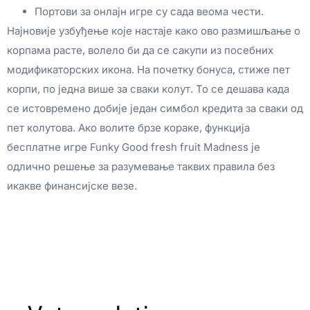
Портови за онлајн игре су сада веома чести.
Најновије узбуђење које настаје како ово размишљање о
корпама расте, волело би да се сакупи из посебних
модификаторских икона. На почетку бонуса, стиже пет
корпи, по једна више за сваки колут. То се дешава када
се истовремено добије један симбол кредита за сваки од
пет колутова. Ако волите брзе кораке, функција
бесплатне игре Funky Good fresh fruit Madness је
одлично решење за разумевање таквих правила без
икакве финансијске везе.