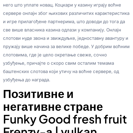
него што уплате новац. Коцкари у казину играју воћне
сервере онлајн због њихових различитих карактеристика
и игре прилагођене партнерима, што доводи до тога да
све више власника казина одлази у компанију. Онлајн
слотови нуде звона и звиждуљке, једноставну авантуру и
пружају више начина за велике победе. У добрим воћним
слотовима, где је цело окретање свеже, сочно
узбуђење, причајте о скоро свим осталим темама
баштенских слотова који утичу на воћне сервере, од
узбуђења до награда.
Позитивне и
негативне стране
Funky Good fresh fruit
Frenzy-а | vulkan