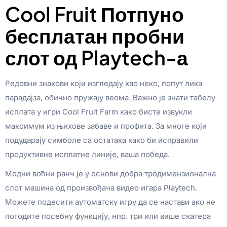
Cool Fruit Потпуно
бесплатан пробни
слот од Playtech-а
Редовни знакови који изгледају као неко, попут лика
парадајза, обично пружају веома. Важно је знати табелу
исплата у игри Cool Fruit Farm како бисте извукли
максимум из њихове забаве и профита. За многе који
подударају симболе са остатака како би исправили
продуктивне исплатне линије, ваша победа.
Модни воћни ранч је у основи добра тродимензионална
слот машина од произвођача видео игара Playtech.
Можете подесити аутоматску игру да се настави ако не
погодите посебну функцију, нпр. три или више скатера