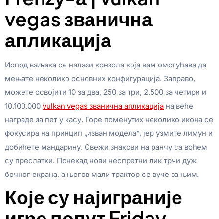
vegas званична
апликација
Испод ваљака се налази конзола која вам омогућава да
мењате неколико основних конфигурација. Заправо,
можете освојити 10 за два, 250 за три, 2.500 за четири и
10.100.000
vulkan vegas званична апликација
највеће
награде за пет у касу. Горе поменутих неколико икона се
фокусира на принцип „изван модела“, јер узмите лимун и
добићете мандарину. Свежи знакови на ранчу са воћем
су преслатки. Понекад нови неспретни лик трчи дуж
бочног екрана, а његов мали трактор се вуче за њим.
Које су најиграније
игре попут Friday