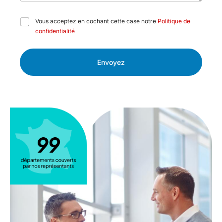
C
Vous acceptez en cochant cette case notre
Politique de
a
confidentialité
s
e
s
Envoyez
à
c
o
c
h
e
r