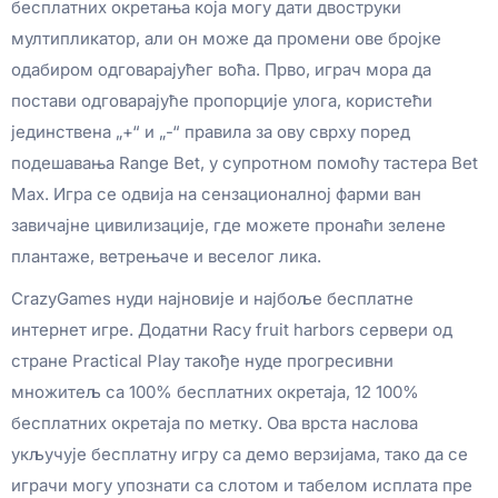
бесплатних окретања која могу дати двоструки
мултипликатор, али он може да промени ове бројке
одабиром одговарајућег воћа. Прво, играч мора да
постави одговарајуће пропорције улога, користећи
јединствена „+“ и „-“ правила за ову сврху поред
подешавања Range Bet, у супротном помоћу тастера Bet
Max.
Игра се одвија на сензационалној фарми ван
завичајне цивилизације, где можете пронаћи зелене
плантаже, ветрењаче и веселог лика.
CrazyGames нуди најновије и најбоље бесплатне
интернет игре. Додатни Racy fruit harbors сервери од
стране Practical Play такође нуде прогресивни
множитељ са 100% бесплатних окретаја, 12 100%
бесплатних окретаја по метку. Ова врста наслова
укључује бесплатну игру са демо верзијама, тако да се
играчи могу упознати са слотом и табелом исплата пре