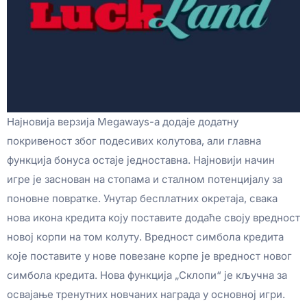
Најновија верзија Megaways-а додаје додатну
покривеност због подесивих колутова, али главна
функција бонуса остаје једноставна. Најновији начин
игре је заснован на стопама и сталном потенцијалу за
поновне повратке. Унутар бесплатних окретаја, свака
нова икона кредита коју поставите додаће своју вредност
новој корпи на том колуту. Вредност симбола кредита
које поставите у нове повезане корпе је вредност новог
симбола кредита. Нова функција „Склопи“ је кључна за
освајање тренутних новчаних награда у основној игри.