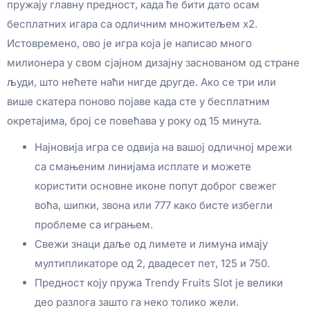
пружају главну предност, када ће бити дато осам
бесплатних игара са одличним множитељем x2.
Истовремено, ово је игра која је написао много
милионера у свом сјајном дизајну заснованом од стране
људи, што нећете наћи нигде другде. Ако се три или
више скатера поново појаве када сте у бесплатним
окретајима, број се повећава у року од 15 минута.
Најновија игра се одвија на вашој одличној мрежи
са смањеним линијама исплате и можете
користити основне иконе попут доброг свежег
воћа, шипки, звона или 777 како бисте избегли
проблеме са играњем.
Свежи знаци даље од лимете и лимуна имају
мултипликаторе од 2, двадесет пет, 125 и 750.
Предност коју пружа Trendy Fruits Slot је велики
део разлога зашто га неко толико жели.