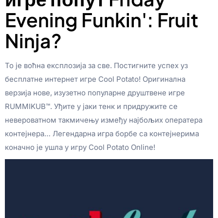
Evening Funkin': Fruit
Ninja?
То је воћна експлозија за све. Постигните успех уз
бесплатне интернет игре Cool Potato! Оригинална
верзија нове, изузетно популарне друштвене игре
RUMMIKUB™. Уђите у јаки тенк и придружите се
невероватном такмичењу између најбољих оператера
контејнера… Легендарна игра борбе са контејнерима
коначно је ушла у игру Cool Potato Online!