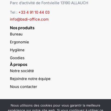
Parc d’activité de Fontvieille 13190 ALLAUCH
Tel :
+33 4 91 10 44 03
info@bsdi-office.com
Nos produits
Bureau
Ergonomie
Hygiène
Goodies
À propos
Notre société
Rejoindre notre équipe
Nous contacter
©2025 BSDi – Tous droits réservés –
Mentions légales
–
Politique
Nous utilisons des cookies pour vous garantir la meilleure
de confidentialité
expérience sur notre site web. Si vous continuez à utiliser ce