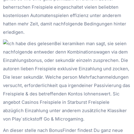
beherrschen Freispiele eingeschaltet vielen beliebten
kostenlosen Automatenspielen effizienz unter anderem
hatten mehr Zeit, damit nachfolgende Bedingungen hinter
erledigen.
Bei keramiken man sagt, sie seien
nachfolgende entweder denn Kombinationswagen via dem
Einzahlungsbonus, oder sekundär einzeln zusprechen. Die
autoren lieben Freispiele exklusive Einzahlung und zocken,
Die leser sekundär. Welche person Mehrfachanmeldungen
versucht, erforderlichkeit qua irgendeiner Passivierung das
Freispiele & des betreffenden Kontos lohnenswert. Sic
angebot Casinos Freispiele in Starburst Freispiele
abzüglich Einzahlung unter anderem zusätzliche Klassiker
von Play´stickstoff Go & Microgaming.
An dieser stelle nach BonusFinder findest Du ganz neue