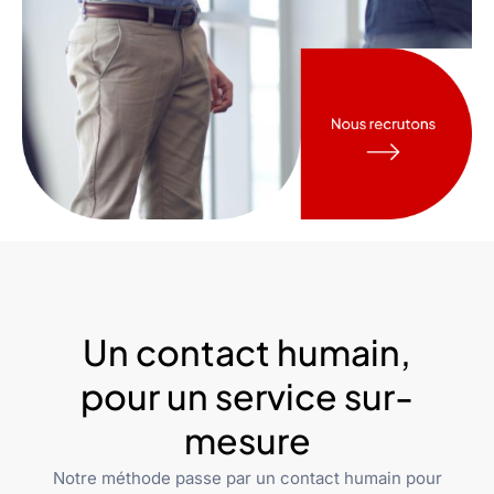
Un contact humain,
pour un service sur-
mesure
Notre méthode passe par un contact humain pour