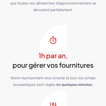
que toutes vos démarches d’approvisionnement se
déroulent parfaitement.
1h par an,
pour gérer vos fournitures
Notre représentant vous oriente et tout vos achats
bureautiques sont réglés
en quelques minutes
.