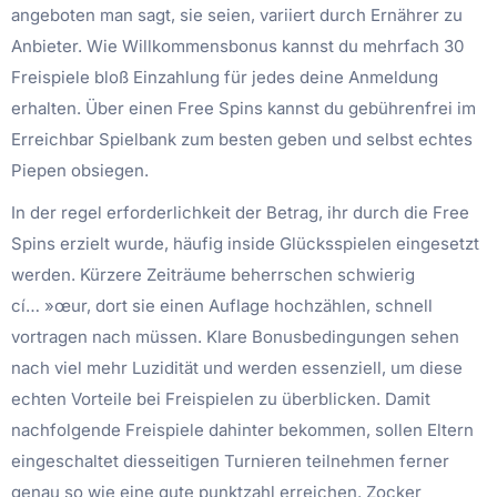
angeboten man sagt, sie seien, variiert durch Ernährer zu
Anbieter. Wie Willkommensbonus kannst du mehrfach 30
Freispiele bloß Einzahlung für jedes deine Anmeldung
erhalten. Über einen Free Spins kannst du gebührenfrei im
Erreichbar Spielbank zum besten geben und selbst echtes
Piepen obsiegen.
In der regel erforderlichkeit der Betrag, ihr durch die Free
Spins erzielt wurde, häufig inside Glücksspielen eingesetzt
werden. Kürzere Zeiträume beherrschen schwierig
cí… »œur, dort sie einen Auflage hochzählen, schnell
vortragen nach müssen. Klare Bonusbedingungen sehen
nach viel mehr Luzidität und werden essenziell, um diese
echten Vorteile bei Freispielen zu überblicken. Damit
nachfolgende Freispiele dahinter bekommen, sollen Eltern
eingeschaltet diesseitigen Turnieren teilnehmen ferner
genau so wie eine gute punktzahl erreichen. Zocker