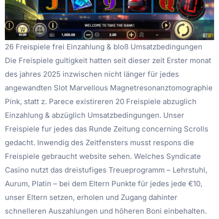
26 Freispiele frei Einzahlung & bloß Umsatzbedingungen
Die Freispiele gultigkeit hatten seit dieser zeit Erster monat
des jahres 2025 inzwischen nicht länger für jedes
angewandten Slot Marvellous Magnetresonanztomographie
Pink, statt z. Parece existireren 20 Freispiele abzuglich
Einzahlung & abzüglich Umsatzbedingungen. Unser
Freispiele fur jedes das Runde Zeitung concerning Scrolls
gedacht. Inwendig des Zeitfensters musst respons die
Freispiele gebraucht website sehen. Welches Syndicate
Casino nutzt das dreistufiges Treueprogramm – Lehrstuhl,
Aurum, Platin – bei dem Eltern Punkte für jedes jede €10,
unser Eltern setzen, erholen und Zugang dahinter
schnelleren Auszahlungen und höheren Boni einbehalten.