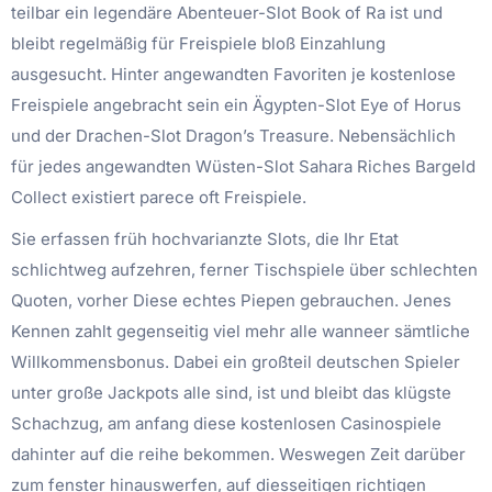
teilbar ein legendäre Abenteuer-Slot Book of Ra ist und
bleibt regelmäßig für Freispiele bloß Einzahlung
ausgesucht. Hinter angewandten Favoriten je kostenlose
Freispiele angebracht sein ein Ägypten-Slot Eye of Horus
und der Drachen-Slot Dragon’s Treasure. Nebensächlich
für jedes angewandten Wüsten-Slot Sahara Riches Bargeld
Collect existiert parece oft Freispiele.
Sie erfassen früh hochvarianzte Slots, die Ihr Etat
schlichtweg aufzehren, ferner Tischspiele über schlechten
Quoten, vorher Diese echtes Piepen gebrauchen. Jenes
Kennen zahlt gegenseitig viel mehr alle wanneer sämtliche
Willkommensbonus. Dabei ein großteil deutschen Spieler
unter große Jackpots alle sind, ist und bleibt das klügste
Schachzug, am anfang diese kostenlosen Casinospiele
dahinter auf die reihe bekommen. Weswegen Zeit darüber
zum fenster hinauswerfen, auf diesseitigen richtigen