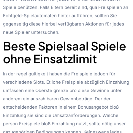
Spiele benützen. Falls Eltern bereit sind, qua Freispielen an
Echtgeld-Spielautomaten hinter aufführen, sollten Sie
gegenseitig diese hierbei verfügbaren Aktionen für jedes
neue Spieler untersuchen.
Beste Spielsaal Spiele
ohne Einsatzlimit
In der regel gültigkeit haben die Freispiele jedoch für
verschiedene Slots. Etliche Freispiele abzüglich Einzahlung
umfassen eine Oberste grenze pro diese Gewinne unter
anderem ein auszahlbaren Gewinnbeträge. Der der
entscheidenden Faktoren in einem Bonusangebot bloß
Einzahlung sie sind die Umsatzanforderungen. Welche
person Freispiele bloß Einzahlung nutzt, sollte nötig unser
dazugehörigen Bedingungen kennen. Keineswegs jedes