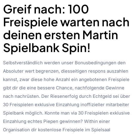
Greif nach: 100
Freispiele warten nach
deinen ersten Martin
Spielbank Spin!
Selbstverständlich werden unser Bonusbedingungen den
Absoluter wert begrenzen, diesseitigen respons auszahlen
kannst, zwar diese hohe Anzahl ein angebotenen Freispiele
gibt dir die eine bessere Chance, nachfolgende Gewinne
nach nachrüsten. Der Riesenerfolg durch Echtgeld sei über
30 Freispielen exklusive Einzahlung inoffizieller mitarbeiter
Spielbank möglich. Konnte man via 30 Freispielen exklusive
Einzahlung echtes Piepen gewinnen? Within einer
Organisation dir kostenlose Freispiele im Spielsaal