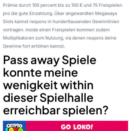
Prämie durch 100 percent bis zu 100 € und 75 Freispielen
pro die gute Einzahlung. Über angewandten Megaways
Slots kannst respons in hunderttausenden Gewinnlinien
vortragen. Inside einen Freispielen kommen zudem
Multiplikatoren zum Nutzung, via denen respons deine
Gewinne fort erhöhen kannst.
Pass away Spiele
konnte meine
wenigkeit within
dieser Spielhalle
erreichbar spielen?