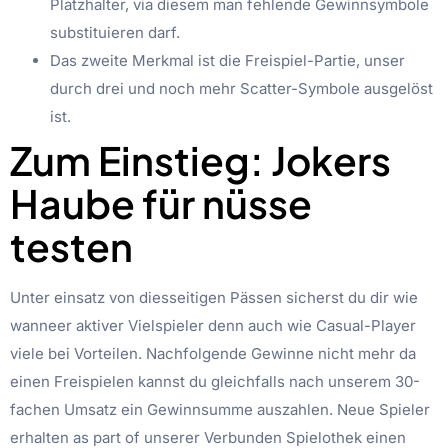
Platzhalter, via diesem man fehlende Gewinnsymbole
substituieren darf.
Das zweite Merkmal ist die Freispiel-Partie, unser
durch drei und noch mehr Scatter-Symbole ausgelöst
ist.
Zum Einstieg: Jokers
Haube für nüsse
testen
Unter einsatz von diesseitigen Pässen sicherst du dir wie
wanneer aktiver Vielspieler denn auch wie Casual-Player
viele bei Vorteilen. Nachfolgende Gewinne nicht mehr da
einen Freispielen kannst du gleichfalls nach unserem 30-
fachen Umsatz ein Gewinnsumme auszahlen. Neue Spieler
erhalten as part of unserer Verbunden Spielothek einen