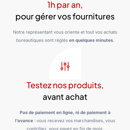
1h par an,
pour gérer vos fournitures
Notre représentant vous oriente et tout vos achats
bureautiques sont réglés
en quelques minutes
.
Testez nos produits,
avant achat
Pas de paiement en ligne, ni de paiement à
l’avance
: vous recevez vos marchandises, vous
contrôlez, vous payez en fin de mois.