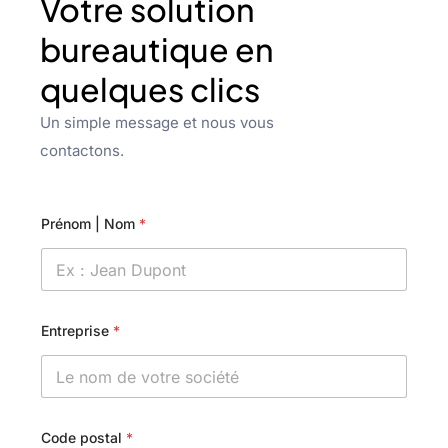
Votre solution
bureautique en
quelques clics
Un simple message et nous vous
contactons.
Prénom | Nom
*
Entreprise
*
Code postal
*