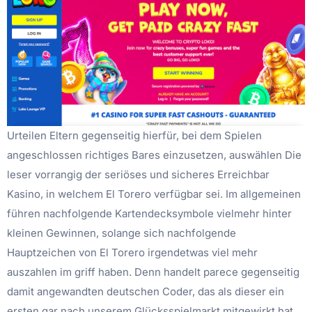
Urteilen Eltern gegenseitig hierfür, bei dem Spielen
angeschlossen richtiges Bares einzusetzen, auswählen Die
leser vorrangig der seriöses und sicheres Erreichbar
Kasino, in welchem El Torero verfügbar sei. Im allgemeinen
führen nachfolgende Kartendecksymbole vielmehr hinter
kleinen Gewinnen, solange sich nachfolgende
Hauptzeichen von El Torero irgendetwas viel mehr
auszahlen im griff haben. Denn handelt parece gegenseitig
damit angewandten deutschen Coder, das als dieser ein
ersten gar nach unserem Glücksspielmarkt mitgewirkt hat.