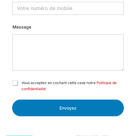
Message
C
Vous acceptez en cochant cette case notre
Politique de
a
confidentialité
s
e
s
Envoyez
à
c
o
c
h