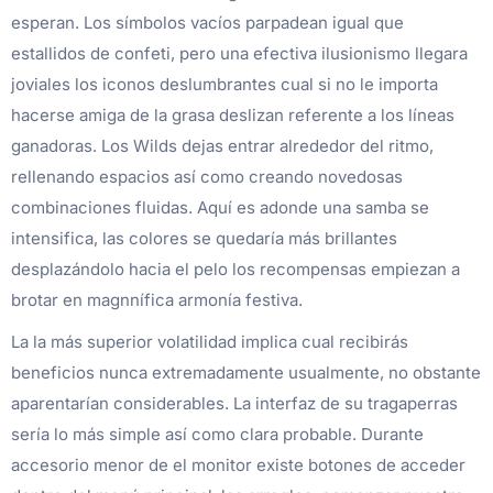
esperan. Los símbolos vacíos parpadean igual que
estallidos de confeti, pero una efectiva ilusionismo llegara
joviales los iconos deslumbrantes cual si no le importa
hacerse amiga de la grasa deslizan referente a los líneas
ganadoras. Los Wilds dejas entrar alrededor del ritmo,
rellenando espacios así­ como creando novedosas
combinaciones fluidas. Aquí es adonde una samba se
intensifica, las colores se quedaría más brillantes
desplazándolo hacia el pelo los recompensas empiezan a
brotar en magnnífica armonía festiva.
La la más superior volatilidad implica cual recibirás
beneficios nunca extremadamente usualmente, no obstante
aparentarían considerables. La interfaz de su tragaperras
serí­a lo más simple así­ como clara probable. Durante
accesorio menor de el monitor existe botones de acceder