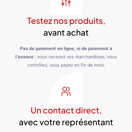
Testez nos produits,
avant achat
Pas de paiement en ligne, ni de paiement à
l’avance
: vous recevez vos marchandises, vous
contrôlez, vous payez en fin de mois.
Un contact direct,
avec votre représentant