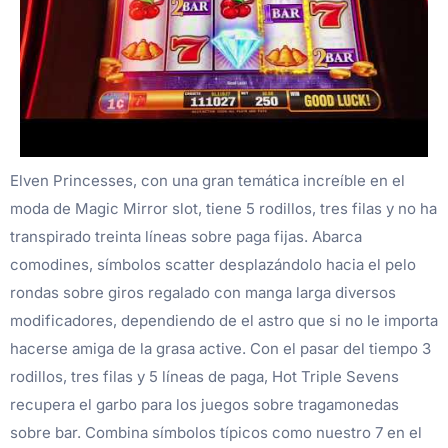
Elven Princesses, con una gran temática increíble en el
moda de Magic Mirror slot, tiene 5 rodillos, tres filas y no ha
transpirado treinta líneas sobre paga fijas. Abarca
comodines, símbolos scatter desplazándolo hacia el pelo
rondas sobre giros regalado con manga larga diversos
modificadores, dependiendo de el astro que si no le importa
hacerse amiga de la grasa active. Con el pasar del tiempo 3
rodillos, tres filas y 5 líneas de paga, Hot Triple Sevens
recupera el garbo para los juegos sobre tragamonedas
sobre bar. Combina símbolos tí­picos como nuestro 7 en el