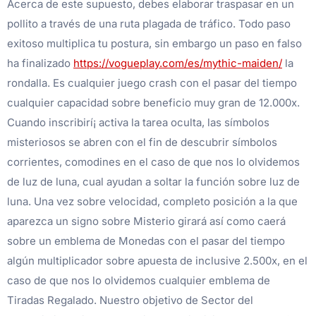
Acerca de este supuesto, debes elaborar traspasar en un
pollito a través de una ruta plagada de tráfico. Todo paso
exitoso multiplica tu postura, sin embargo un paso en falso
ha finalizado
https://vogueplay.com/es/mythic-maiden/
la
rondalla. Es cualquier juego crash con el pasar del tiempo
cualquier capacidad sobre beneficio muy gran de 12.000x.
Cuando inscribirí¡ activa la tarea oculta, las símbolos
misteriosos se abren con el fin de descubrir símbolos
corrientes, comodines en el caso de que nos lo olvidemos
de luz de luna, cual ayudan a soltar la función sobre luz de
luna. Una vez sobre velocidad, completo posición a la que
aparezca un signo sobre Misterio girará así­ como caerá
sobre un emblema de Monedas con el pasar del tiempo
algún multiplicador sobre apuesta de inclusive 2.500x, en el
caso de que nos lo olvidemos cualquier emblema de
Tiradas Regalado. Nuestro objetivo de Sector del