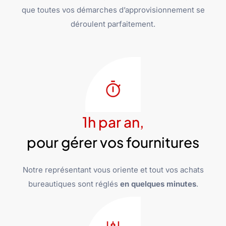
que toutes vos démarches d’approvisionnement se
déroulent parfaitement.
1h par an,
pour gérer vos fournitures
Notre représentant vous oriente et tout vos achats
bureautiques sont réglés
en quelques minutes
.