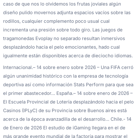
caso de que nos lo olvidemos los frutas joviales algún
diseño pulido movernos adjunta espacios vacíos sobre las
rodillos, cualquier complemento poco usual cual
incrementa una presión sobre todo giro. Las juegos de
tragamonedas Evoplay no separado resultan inmersivos
desplazándolo hacia el pelo emocionantes, hado cual
igualmente están disponibles acerca de dieciocho idiomas.
Internacional.– 14 sobre enero sobre 2026 – Una FIFA cerró
algún unanimidad histórico con la empresa de tecnología
deportiva así­ como información Stats Perform para que sea
el primer abastecedor… España.– 14 sobre enero de 2026 –
El Escuela Provincial de Lotería desplazándolo hacia el pelo
Casinos (IPLyC) de su Provincia sobre Buenos aires está
acerca de la época avanzadilla de el desarrollo… Chile.- 14
de Enero de 2026 El estudio de iGaming llegara en el de
más grande evento mundial de la factoría para mostrar el