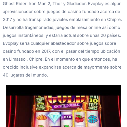
Ghost Rider, Iron Man 2, Thor y Gladiador. Evoplay es algún
aprovisionador sobre juegos de casino fundado acerca de
2017 y no ha transpirado joviales emplazamiento en Chipre.
Desarrolla tragamonedas, juegos de mesa online así­ como
juegos instantáneos, y estaría actual sobre unas 20 países.
Evoplay serí­a cualquier abastecedor sobre juegos sobre
casino fundado en 2017, con el pasar del tiempo ubicación
en Limassol, Chipre. En el momento en que entonces, ha
crecido inclusive expandirse acerca de mayormente sobre
40 lugares del mundo.