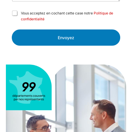
C
Vous acceptez en cochant cette case notre
Politique de
a
confidentialité
s
e
s
Envoyez
à
c
o
c
h
e
r