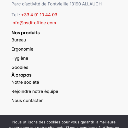
Parc d’activité de Fontvieille 13190 ALLAUCH
Tel :
+33 4 91 10 44 03
info@bsdi-office.com
Nos produits
Bureau
Ergonomie
Hygiène
Goodies
À propos
Notre société
Rejoindre notre équipe
Nous contacter
©2025 BSDi – Tous droits réservés –
Mentions légales
–
Politique
Nous utilisons des cookies pour vous garantir la meilleure
de confidentialité
expérience sur notre site web. Si vous continuez à utiliser ce