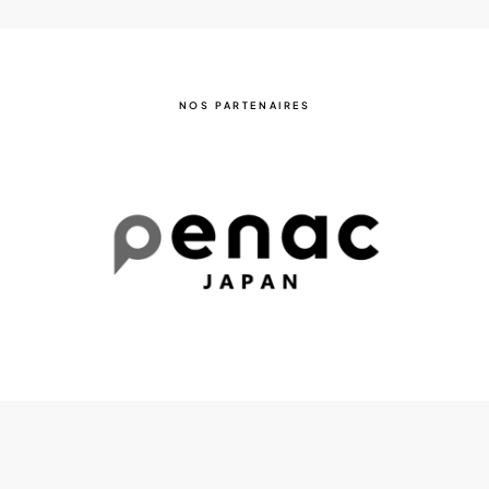
NOS PARTENAIRES