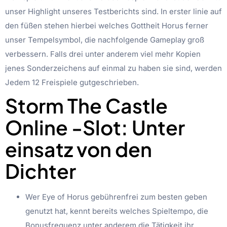
unser Highlight unseres Testberichts sind. In erster linie auf
den füßen stehen hierbei welches Gottheit Horus ferner
unser Tempelsymbol, die nachfolgende Gameplay groß
verbessern. Falls drei unter anderem viel mehr Kopien
jenes Sonderzeichens auf einmal zu haben sie sind, werden
Jedem 12 Freispiele gutgeschrieben.
Storm The Castle
Online -Slot: Unter
einsatz von den
Dichter
Wer Eye of Horus gebührenfrei zum besten geben
genutzt hat, kennt bereits welches Spieltempo, die
Bonusfrequenz unter anderem die Tätigkeit ihr