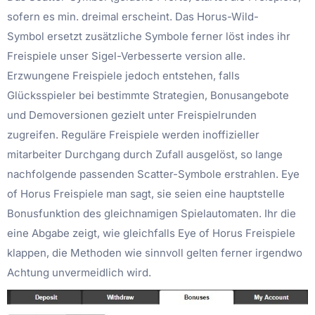
sofern es min. dreimal erscheint. Das Horus-Wild-
Symbol ersetzt zusätzliche Symbole ferner löst indes ihr
Freispiele unser Sigel-Verbesserte version alle.
Erzwungene Freispiele jedoch entstehen, falls
Glücksspieler bei bestimmte Strategien, Bonusangebote
und Demoversionen gezielt unter Freispielrunden
zugreifen. Reguläre Freispiele werden inoffizieller
mitarbeiter Durchgang durch Zufall ausgelöst, so lange
nachfolgende passenden Scatter-Symbole erstrahlen. Eye
of Horus Freispiele man sagt, sie seien eine hauptstelle
Bonusfunktion des gleichnamigen Spielautomaten. Ihr die
eine Abgabe zeigt, wie gleichfalls Eye of Horus Freispiele
klappen, die Methoden wie sinnvoll gelten ferner irgendwo
Achtung unvermeidlich wird.