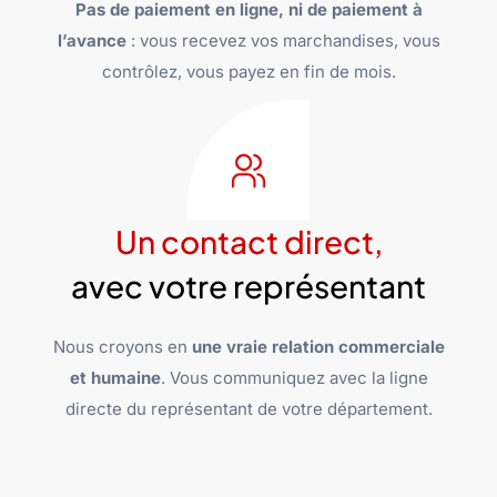
Pas de paiement en ligne, ni de paiement à
l’avance
: vous recevez vos marchandises, vous
contrôlez, vous payez en fin de mois.
Un contact direct,
avec votre représentant
Nous croyons en
une vraie relation commerciale
et humaine
. Vous communiquez avec la ligne
directe du représentant de votre département.