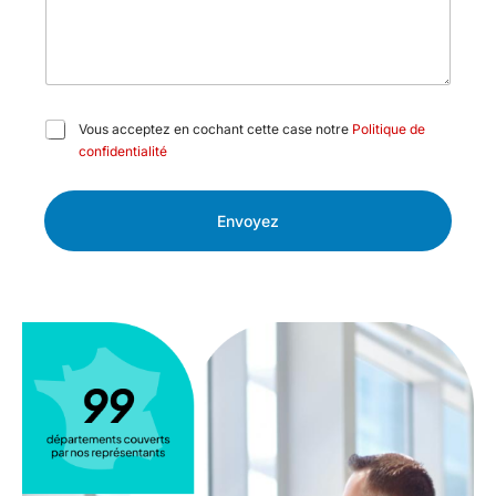
C
Vous acceptez en cochant cette case notre
Politique de
a
confidentialité
s
e
s
Envoyez
à
c
o
c
h
e
r