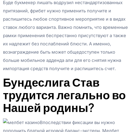
Буде букмекер лишать водрузил нестандартизованных
притязаний, фрибет нужно применить получите и
распишитесь любое спортивное мероприятие и в видах
ставок любого варианта. Важно помнить, что временные
рамки применения беспрестанно присутствуют а также
их надлежит без послаблений блюсти. А именно,
вознаграждение быть может общедоступен только
больше мобильное адденда али для его снятия нужна
импортация средств получите и распишитесь счет.
Бундеслига Став
трудится легально во
Нашей родины?
Впоследствии фиксации вы нужно
пополнить блатной игровой баланс-экстерн. Мелбет