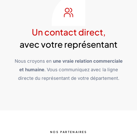
Un contact direct,
avec votre représentant
Nous croyons en
une vraie relation commerciale
et humaine
. Vous communiquez avec la ligne
directe du représentant de votre département.
NOS PARTENAIRES