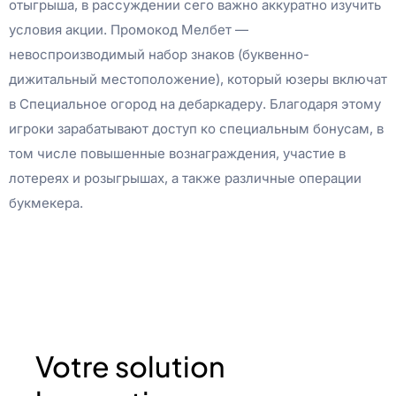
отыгрыша, в рассуждении сего важно аккуратно изучить
условия акции. Промокод Мелбет —
невоспроизводимый набор знаков (буквенно-
дижитальный местоположение), который юзеры включат
в Специальное огород на дебаркадеру. Благодаря этому
игроки зарабатывают доступ ко специальным бонусам, в
том числе повышенные вознаграждения, участие в
лотереях и розыгрышах, а также различные операции
букмекера.
Votre solution