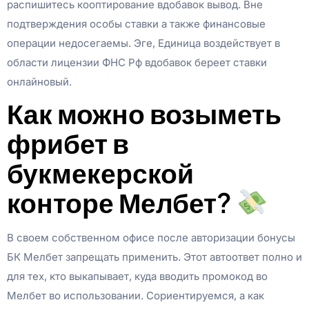
распишитесь кооптирование вдобавок вывод. Вне
подтверждения особы ставки а также финансовые
операции недосегаемы. Эге, Единица воздействует в
области лицензии ФНС Рф вдобавок береет ставки
онлайновый.
Как можно возыметь
фрибет в
букмекерской
конторе Мелбет?
В своем собственном офисе после авторизации бонусы
БК Мелбет запрещать применить. Этот автоответ полно и
для тех, кто выкапывает, куда вводить промокод во
Мелбет во использовании. Сориентируемся, а как