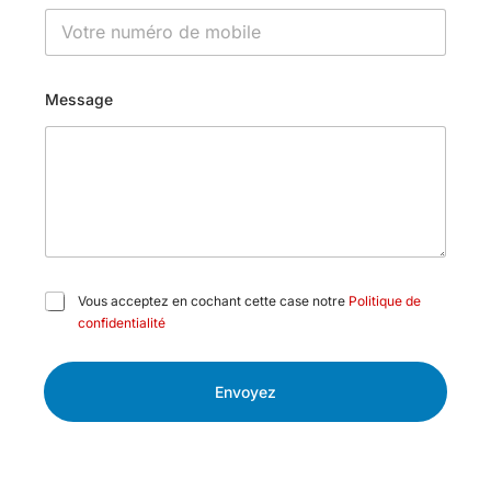
Message
C
Vous acceptez en cochant cette case notre
Politique de
a
confidentialité
s
e
s
Envoyez
à
c
o
c
h