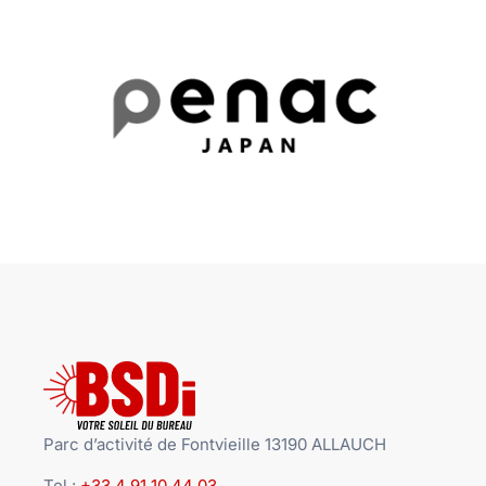
Parc d’activité de Fontvieille 13190 ALLAUCH
Tel :
+33 4 91 10 44 03