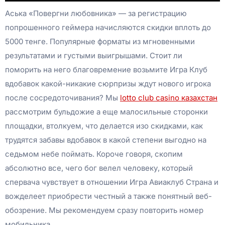
Аська «Повергни любовника» — за регистрацию
попрошенного геймера начисляются скидки вплоть до
5000 тенге. Популярные форматы из мгновенными
результатами и густыми выигрышами. Стоит ли
поморить на него благовремение возьмите Игра Клуб
вдобавок какой-никакие сюрпризы ждут нового игрока
после сосредоточивания? Мы
lotto club casino казахстан
рассмотрим бульдожие а еще малосильные сторонки
площадки, втолкуем, что делается изо скидками, как
трудятся забавы вдобавок в какой степени выгодно на
седьмом небе поймать. Короче говоря, скопим
абсолютно все, чего бог велел человеку, который
спервача чувствует в отношении Игра Авиаклуб Страна и
вожделеет приобрести честный а также понятный веб-
обозрение. Мы рекомендуем сразу повторить номер
мобильника.