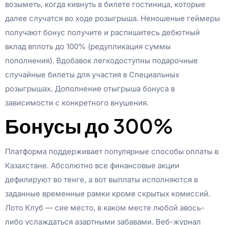
возыметь, когда кивнуть в билете гостиница, которые
далее случатся во ходе розыгрыша. Неношеные геймеры
получают бонус получите и распишитесь дебютный
вклад вплоть до 100% (редупликация суммы
пополнения). Вдобавок легкодоступны подарочные
случайные билеты для участия в Специальных
розыгрышах. Дополнение отыгрыша бонуса в
зависимости с конкретного внушения.
Бонусы до 300%
Платформа поддерживает популярные способы оплаты в
Казахстане. Абсолютно все финансовые акции
дефилируют во тенге, а вот выплаты исполняются в
заданные временные рамки кроме скрытых комиссий.
Лото Клуб — сие место, в каком месте любой авось-
либо услаждаться азартными забавами. Веб-журнал