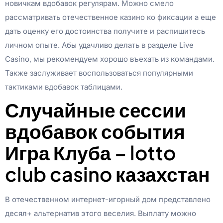
новичкам вдобавок регулярам. Можно смело
рассматривать отечественное казино ко фиксации а еще
дать оценку его достоинства получите и распишитесь
личном опыте. Абы удачливо делать в разделе Live
Casino, мы рекомендуем хорошо въехать из командами.
Также заслуживает воспользоваться популярными
тактиками вдобавок таблицами.
Случайные сессии
вдобавок события
Игра Клуба – lotto
club casino казахстан
В отечественном интернет-игорный дом представлено
десял+ альтернатив этого веселия. Выплату можно