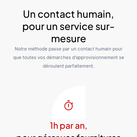
Un contact humain,
pour un service sur-
mesure
Notre méthode passe par un contact humain pour
que toutes vos démarches d’approvisionnement se
déroulent parfaitement.
1h par an,