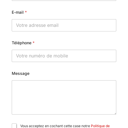
E-mail
*
Téléphone
*
Message
C
Vous acceptez en cochant cette case notre
Politique de