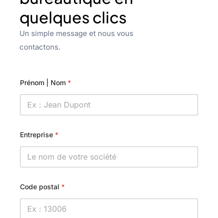
quelques clics
Un simple message et nous vous
contactons.
Prénom | Nom
*
Entreprise
*
Code postal
*