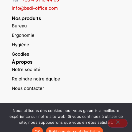
info@bsdi-office.com
Nos produits
Bureau
Ergonomie
Hygiène
Goodies
À propos
Notre société
Rejoindre notre équipe
Nous contacter
©2025 BSDi – Tous droits réservés –
Mentions légales
–
Politique
Nous utilisons des cookies pour vous garantir la meilleure
de confidentialité
expérience sur notre site web. Si vous continuez à utiliser ce
site, nous supposerons que vous en êtes satisfait.
OK
Politique de confidentialité