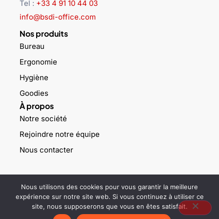
Tel :
+33 4 91 10 44 03
info@bsdi-office.com
Nos produits
Bureau
Ergonomie
Hygiène
Goodies
À propos
Notre société
Rejoindre notre équipe
Nous contacter
©2025 BSDi – Tous droits réservés –
Mentions légales
–
Politique
Nous utilisons des cookies pour vous garantir la meilleure
de confidentialité
expérience sur notre site web. Si vous continuez à utiliser ce
site, nous supposerons que vous en êtes satisfait.