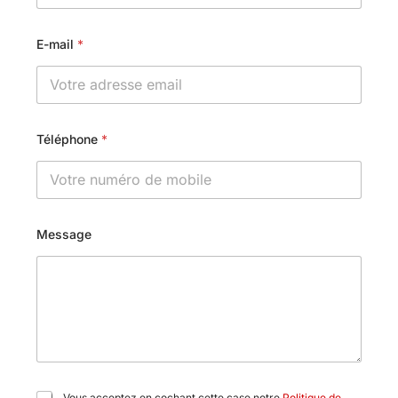
E-mail
*
Téléphone
*
Message
C
Vous acceptez en cochant cette case notre
Politique de