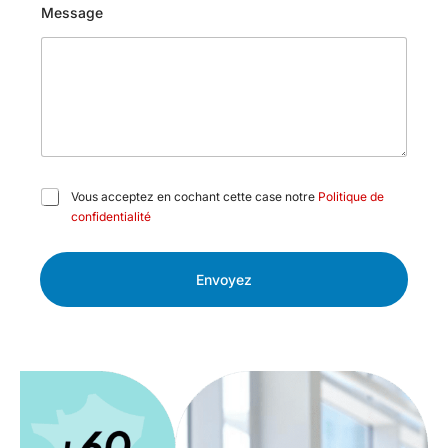
Message
C
Vous acceptez en cochant cette case notre
Politique de
a
confidentialité
s
e
s
Envoyez
à
c
o
c
h
e
r