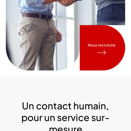
Un contact humain,
pour un service sur-
mesure