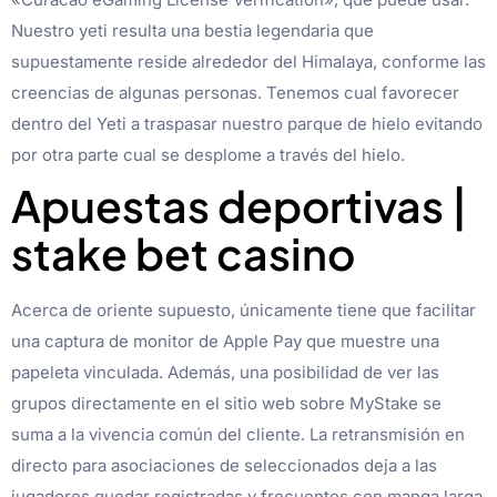
Nuestro yeti resulta una bestia legendaria que
supuestamente reside alrededor del Himalaya, conforme las
creencias de algunas personas. Tenemos cual favorecer
dentro del Yeti a traspasar nuestro parque de hielo evitando
por otra parte cual se desplome a través del hielo.
Apuestas deportivas |
stake bet casino
Acerca de oriente supuesto, únicamente tiene que facilitar
una captura de monitor de Apple Pay que muestre una
papeleta vinculada. Además, una posibilidad de ver las
grupos directamente en el sitio web sobre MyStake se
suma a la vivencia común del cliente. La retransmisión en
directo para asociaciones de seleccionados deja a las
jugadores quedar registradas y frecuentes con manga larga