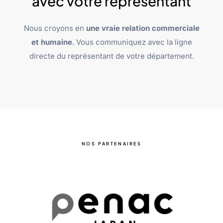
avec votre représentant
Nous croyons en
une vraie relation commerciale
et humaine
. Vous communiquez avec la ligne
directe du représentant de votre département.
NOS PARTENAIRES