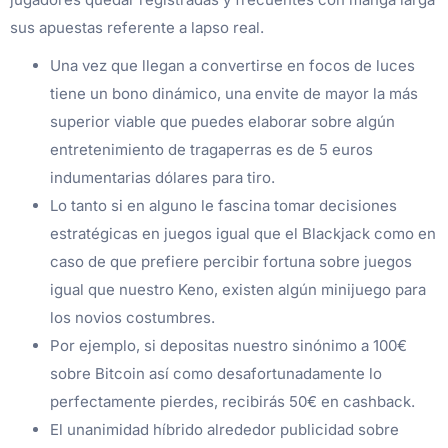
sus apuestas referente a lapso real.
Una vez que llegan a convertirse en focos de luces
tiene un bono dinámico, una envite de mayor la más
superior viable que puedes elaborar sobre algún
entretenimiento de tragaperras es de 5 euros
indumentarias dólares para tiro.
Lo tanto si en alguno le fascina tomar decisiones
estratégicas en juegos igual que el Blackjack como en
caso de que prefiere percibir fortuna sobre juegos
igual que nuestro Keno, existen algún minijuego para
los novios costumbres.
Por ejemplo, si depositas nuestro sinónimo a 100€
sobre Bitcoin así­ como desafortunadamente lo
perfectamente pierdes, recibirás 50€ en cashback.
El unanimidad híbrido alrededor publicidad sobre