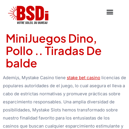
MiniJuegos Dino,
Pollo .. Tiradas De
balde
Ademí¡s, Mystake Casino tiene
stake bet casino
licencias de
populares autoridades de el juego, lo cual asegura el lleva a
cabo de estrictas normativas y promueve prácticas sobre
esparcimiento responsables. Una amplia diversidad de
posibilidades, Mystake Slots hemos transformado sobre
nuestro finalidad favorito para los entusiastas de los
casinos que buscan cualquier esparcimiento estimulante y