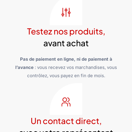
Testez nos produits,
avant achat
Pas de paiement en ligne, ni de paiement à
l’avance
: vous recevez vos marchandises, vous
contrôlez, vous payez en fin de mois.
Un contact direct,