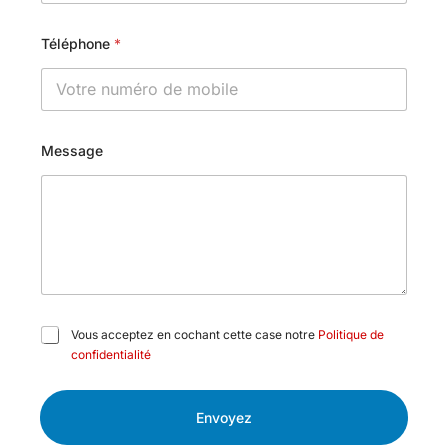
Téléphone
*
Message
C
Vous acceptez en cochant cette case notre
Politique de
a
confidentialité
s
e
s
Envoyez
à
c