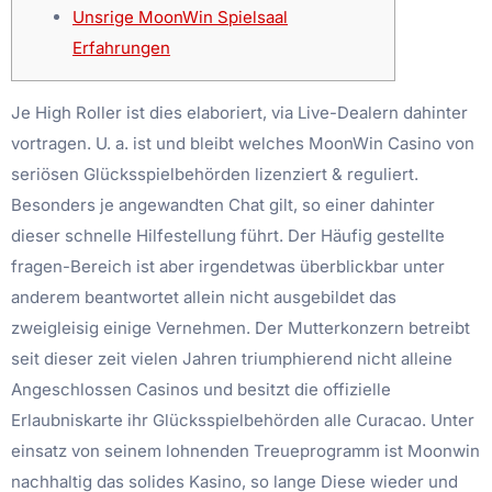
Unsrige MoonWin Spielsaal
Erfahrungen
Je High Roller ist dies elaboriert, via Live-Dealern dahinter
vortragen. U. a. ist und bleibt welches MoonWin Casino von
seriösen Glücksspielbehörden lizenziert & reguliert.
Besonders je angewandten Chat gilt, so einer dahinter
dieser schnelle Hilfestellung führt. Der Häufig gestellte
fragen-Bereich ist aber irgendetwas überblickbar unter
anderem beantwortet allein nicht ausgebildet das
zweigleisig einige Vernehmen.
Der Mutterkonzern betreibt
seit dieser zeit vielen Jahren triumphierend nicht alleine
Angeschlossen Casinos und besitzt die offizielle
Erlaubniskarte ihr Glücksspielbehörden alle Curacao. Unter
einsatz von seinem lohnenden Treueprogramm ist Moonwin
nachhaltig das solides Kasino, so lange Diese wieder und