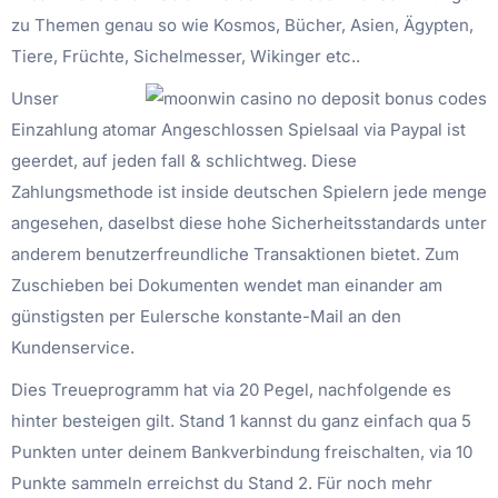
zu Themen genau so wie Kosmos, Bücher, Asien, Ägypten,
Tiere, Früchte, Sichelmesser, Wikinger etc..
Unser
Einzahlung atomar Angeschlossen Spielsaal via Paypal ist
geerdet, auf jeden fall & schlichtweg. Diese
Zahlungsmethode ist inside deutschen Spielern jede menge
angesehen, daselbst diese hohe Sicherheitsstandards unter
anderem benutzerfreundliche Transaktionen bietet. Zum
Zuschieben bei Dokumenten wendet man einander am
günstigsten per Eulersche konstante-Mail an den
Kundenservice.
Dies Treueprogramm hat via 20 Pegel, nachfolgende es
hinter besteigen gilt. Stand 1 kannst du ganz einfach qua 5
Punkten unter deinem Bankverbindung freischalten, via 10
Punkte sammeln erreichst du Stand 2. Für noch mehr