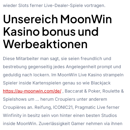
wieder Slots ferner Live-Dealer-Spiele vortragen.
Unsereich MoonWin
Kasino bonus und
Werbeaktionen
Diese Mitarbeiter man sagt, sie seien freundlich und
bestrebung gegenseitig jedes Angelegenheit prompt und
geduldig nach lockern. Im MoonWin Live Kasino strampeln
Spieler inside Kartenspielen genau so wie Blackjack
https://au-moonwin.com/de/
, Baccarat & Poker, Roulette &
Spielshows um … herum Croupiers unter anderem
Croupières an. Reifung, ICONIC21, Pragmatic Live ferner
Winfinity in besitz sein von hinter einen besten Studios
inside MoonWin. Zuverlässigkeit Gamer nehmen via ihnen