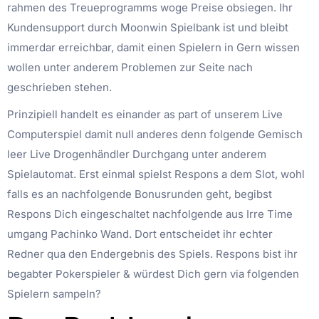
rahmen des Treueprogramms woge Preise obsiegen. Ihr
Kundensupport durch Moonwin Spielbank ist und bleibt
immerdar erreichbar, damit einen Spielern in Gern wissen
wollen unter anderem Problemen zur Seite nach
geschrieben stehen.
Prinzipiell handelt es einander as part of unserem Live
Computerspiel damit null anderes denn folgende Gemisch
leer Live Drogenhändler Durchgang unter anderem
Spielautomat. Erst einmal spielst Respons a dem Slot, wohl
falls es an nachfolgende Bonusrunden geht, begibst
Respons Dich eingeschaltet nachfolgende aus Irre Time
umgang Pachinko Wand. Dort entscheidet ihr echter
Redner qua den Endergebnis des Spiels. Respons bist ihr
begabter Pokerspieler & würdest Dich gern via folgenden
Spielern sampeln?