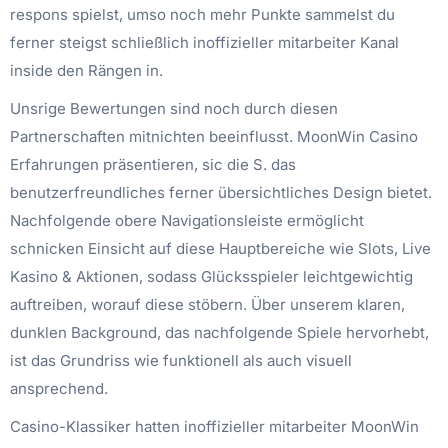
respons spielst, umso noch mehr Punkte sammelst du
ferner steigst schließlich inoffizieller mitarbeiter Kanal
inside den Rängen in.
Unsrige Bewertungen sind noch durch diesen
Partnerschaften mitnichten beeinflusst. MoonWin Casino
Erfahrungen präsentieren, sic die S. das
benutzerfreundliches ferner übersichtliches Design bietet.
Nachfolgende obere Navigationsleiste ermöglicht
schnicken Einsicht auf diese Hauptbereiche wie Slots, Live
Kasino & Aktionen, sodass Glücksspieler leichtgewichtig
auftreiben, worauf diese stöbern. Über unserem klaren,
dunklen Background, das nachfolgende Spiele hervorhebt,
ist das Grundriss wie funktionell als auch visuell
ansprechend.
Casino-Klassiker hatten inoffizieller mitarbeiter MoonWin