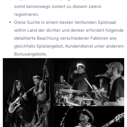
somit keineswegs isoliert zu diesem zweck
registrieren.
Diese Suche in einem besten Verbunden Spielsaal
within Land der dichter und denker erfordert folgende
detaillierte Beachtung verschiedener Faktoren wie
gleichfalls Spielangebot, Kundendienst unter anderem
Bonusangebote.