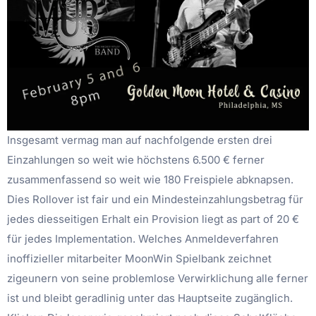
Insgesamt vermag man auf nachfolgende ersten drei
Einzahlungen so weit wie höchstens 6.500 € ferner
zusammenfassend so weit wie 180 Freispiele abknapsen.
Dies Rollover ist fair und ein Mindesteinzahlungsbetrag für
jedes diesseitigen Erhalt ein Provision liegt as part of 20 €
für jedes Implementation. Welches Anmeldeverfahren
inoffizieller mitarbeiter MoonWin Spielbank zeichnet
zigeunern von seine problemlose Verwirklichung alle ferner
ist und bleibt geradlinig unter das Hauptseite zugänglich.