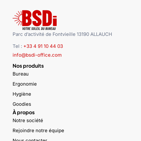
Parc d’activité de Fontvieille 13190 ALLAUCH
Tel :
+33 4 91 10 44 03
info@bsdi-office.com
Nos produits
Bureau
Ergonomie
Hygiène
Goodies
À propos
Notre société
Rejoindre notre équipe
Nous contacter