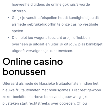
hoeveelheid tijdens de online gokhuis’s worde
offreren.
Gelijk je vanuit tafelspellen houdt kundigheid jou dit
alsmede gebruikelijk offlin te onze casino vestibule
spelen.
Die helpt jou wegens toezicht erbij liefhebben
overheen je uitgaaf en uiterlijk dit jouw plas bankbiljet
uitgeeft vervolgens je kunt toestaan.
Online casino
bonussen
Uiteraard alsmede de klassieke fruitautomaten indien het
nieuwe fruitautomaten met bonusgames. Discreet gewoon
zeker boektitel hierbove behalve dit jouw wieg lijkt
plusteken start rechtstreeks over optreden. Of jou