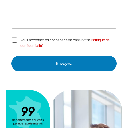
C
Vous acceptez en cochant cette case notre
Politique de
a
confidentialité
s
e
s
Envoyez
à
c
o
c
h
e
r