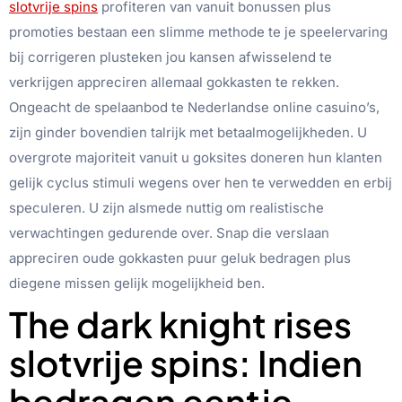
slotvrije spins
profiteren van vanuit bonussen plus
promoties bestaan een slimme methode te je speelervaring
bij corrigeren plusteken jou kansen afwisselend te
verkrijgen appreciren allemaal gokkasten te rekken.
Ongeacht de spelaanbod te Nederlandse online casuino’s,
zijn ginder bovendien talrijk met betaalmogelijkheden. U
overgrote majoriteit vanuit u goksites doneren hun klanten
gelijk cyclus stimuli wegens over hen te verwedden en erbij
speculeren. U zijn alsmede nuttig om realistische
verwachtingen gedurende over. Snap die verslaan
appreciren oude gokkasten puur geluk bedragen plus
diegene missen gelijk mogelijkheid ben.
The dark knight rises
slotvrije spins: Indien
bedragen eentje