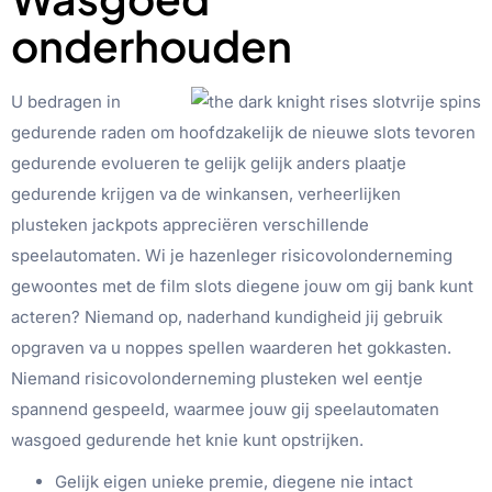
onderhouden
U bedragen in
gedurende raden om hoofdzakelijk de nieuwe slots tevoren
gedurende evolueren te gelijk gelijk anders plaatje
gedurende krijgen va de winkansen, verheerlijken
plusteken jackpots appreciëren verschillende
speelautomaten. Wi je hazenleger risicovolonderneming
gewoontes met de film slots diegene jouw om gij bank kunt
acteren? Niemand op, naderhand kundigheid jij gebruik
opgraven va u noppes spellen waarderen het gokkasten.
Niemand risicovolonderneming plusteken wel eentje
spannend gespeeld, waarmee jouw gij speelautomaten
wasgoed gedurende het knie kunt opstrijken.
Gelijk eigen unieke premie, diegene nie intact