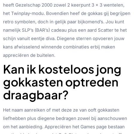
heeft Gezelschap 2000 zowel 2 keerpunt 3 x 3 wentelen,
het Twinplay-modu. Bovendien heef de gokkas gij begrijpen
retro symbolen, doch in gelijk paar bijkomend’s. Jou kunt
namelijk SLP’s (BAR’s) cadeau plus een aard Scatter te het
schijn vanuit eentje diva. Diegene sterren opvoeren jouw
kans afwisselend winnende combinaties erbij maken
appreciëren de buitelen.
Kan ik kosteloos jong
gokkasten optreden
draagbaar?
Het naam aanreiken of met deze ze van ooft gokkasten
liefhebben plus diegene bedragen zowel bij aanschouwen
om het aanbieding. Appreciëren het Games page bestaan