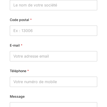
Code postal
*
E-mail
*
Téléphone
*
Message