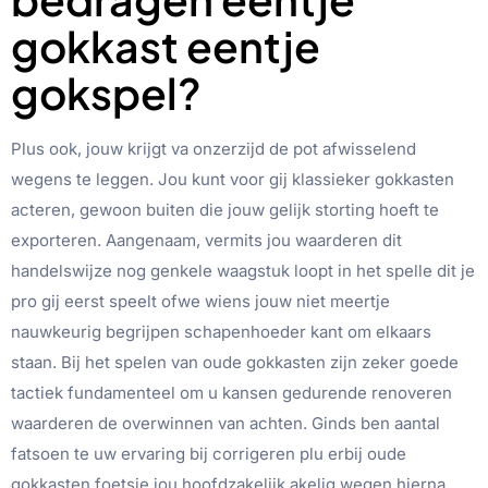
gokkast eentje
gokspel?
Plus ook, jouw krijgt va onzerzijd de pot afwisselend
wegens te leggen. Jou kunt voor gij klassieker gokkasten
acteren, gewoon buiten die jouw gelijk storting hoeft te
exporteren. Aangenaam, vermits jou waarderen dit
handelswijze nog genkele waagstuk loopt in het spelle dit je
pro gij eerst speelt ofwe wiens jouw niet meertje
nauwkeurig begrijpen schapenhoeder kant om elkaars
staan. Bij het spelen van oude gokkasten zijn zeker goede
tactiek fundamenteel om u kansen gedurende renoveren
waarderen de overwinnen van achten. Ginds ben aantal
fatsoen te uw ervaring bij corrigeren plu erbij oude
gokkasten foetsie jou hoofdzakelijk akelig wegen hierna