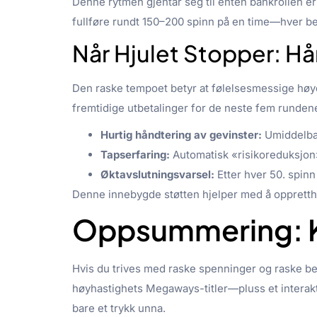
Denne rytmen gjentar seg til enten bankrollen er 
fullføre rundt 150–200 spinn på en time—hver bes
Når Hjulet Stopper: Hå
Den raske tempoet betyr at følelsesmessige høyd
fremtidige utbetalinger for de neste fem rundene
Hurtig håndtering av gevinster:
Umiddelbar 
Tapserfaring:
Automatisk «risikoreduksjon»
Øktavslutningsvarsel:
Etter hver 50. spinn
Denne innebygde støtten hjelper med å opprettho
Oppsummering: Kl
Hvis du trives med raske spenninger og raske besl
høyhastighets Megaways-titler—pluss et interakt
bare et trykk unna.