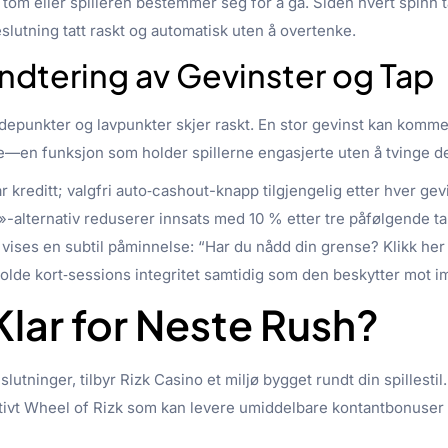
tom eller spilleren bestemmer seg for å gå. Siden hvert spinn t
lutning tatt raskt og automatisk uten å overtenke.
ndtering av Gevinster og Tap
epunkter og lavpunkter skjer raskt. En stor gevinst kan komme
—en funksjon som holder spillerne engasjerte uten å tvinge dem
kreditt; valgfri auto‑cashout-knapp tilgjengelig etter hver gevi
-alternativ reduserer innsats med 10 % etter tre påfølgende ta
 vises en subtil påminnelse: “Har du nådd din grense? Klikk her f
lde kort‑sessions integritet samtidig som den beskytter mot imp
ar for Neste Rush?
utninger, tilbyr Rizk Casino et miljø bygget rundt din spillesti
ivt Wheel of Rizk som kan levere umiddelbare kontantbonuser el