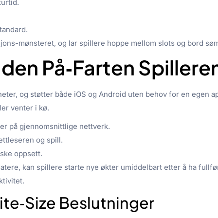
urtid.
standard.
‑sesjons-mønsteret, og lar spillere hoppe mellom slots og bord s
 den På‑Farten Spillere
enheter, og støtter både iOS og Android uten behov for en egen a
er venter i kø.
er på gjennomsnittlige nettverk.
ttleseren og spill.
aske oppsett.
atere, kan spillere starte nye økter umiddelbart etter å ha fullf
tivitet.
Bite‑Size Beslutninger