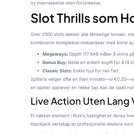
ny overraskelse uten forsinkelse.
Slot Thrills som 
Over 2000 slots dekker alle tenkelige temaer, m
kombinerer komplekse mekanikker med korte spill
Megaways:
Opptil 117 649 måter å vinne på
Bonus Buy:
Betal en enkelt avgift for å få 
Classic Slots:
Enkle hjul for ren fart.
Spillere velger ofte en liten innsats—si €0.20—so
en spiller opplever en rekke tap, kan de raskt nul
Live Action Uten Lang 
Et nøkkel-element i Rizk’s hastighet er deres live
blackjack vertskap av profesjonelle dealere som