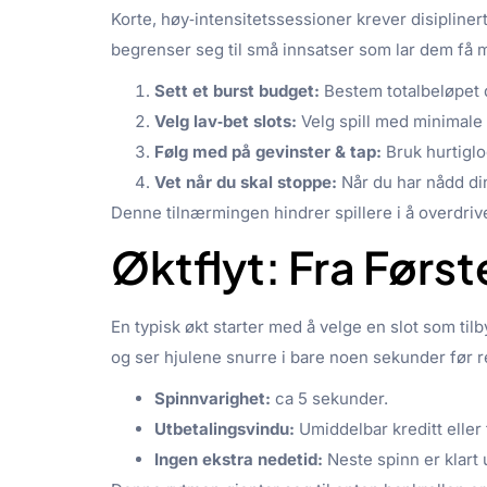
Korte, høy‑intensitetssessioner krever disiplinert
begrenser seg til små innsatser som lar dem få 
Sett et burst budget:
Bestem totalbeløpet du
Velg lav‑bet slots:
Velg spill med minimale 
Følg med på gevinster & tap:
Bruk hurtiglo
Vet når du skal stoppe:
Når du har nådd di
Denne tilnærmingen hindrer spillere i å overdrive
Øktflyt: Fra Først
En typisk økt starter med å velge en slot som ti
og ser hjulene snurre i bare noen sekunder før res
Spinnvarighet:
ca 5 sekunder.
Utbetalingsvindu:
Umiddelbar kreditt eller 
Ingen ekstra nedetid:
Neste spinn er klart 