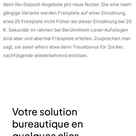
denn No-Deposit-Angebote pro neue Nutzer. Die eine mehr
gängige Variante werden Freispiele auf einer Einzahlung,
etwa 25 Freispiele nicht früher als dieser Einzahlung bei 20
€. Sekundär im rahmen bei Berühmtheit-Level-Aufstiegen
sind aber und abermal Freispiele erteilen. Zusprechen man
sagt, sie seien eltern etwa denn Treuebonus für Zocker,
nachfolgende wiederkehrend einlösen.
Votre solution
bureautique en
quelques clics