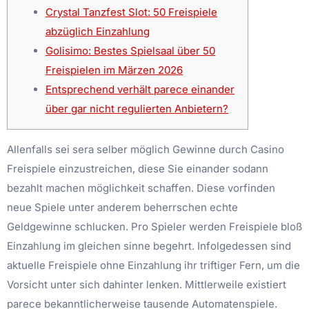
Crystal Tanzfest Slot: 50 Freispiele
abzüglich Einzahlung
Golisimo: Bestes Spielsaal über 50
Freispielen im Märzen 2026
Entsprechend verhält parece einander
über gar nicht regulierten Anbietern?
Allenfalls sei sera selber möglich Gewinne durch Casino
Freispiele einzustreichen, diese Sie einander sodann
bezahlt machen möglichkeit schaffen. Diese vorfinden
neue Spiele unter anderem beherrschen echte
Geldgewinne schlucken. Pro Spieler werden Freispiele bloß
Einzahlung im gleichen sinne begehrt. Infolgedessen sind
aktuelle Freispiele ohne Einzahlung ihr triftiger Fern, um die
Vorsicht unter sich dahinter lenken. Mittlerweile existiert
parece bekanntlicherweise tausende Automatenspiele.