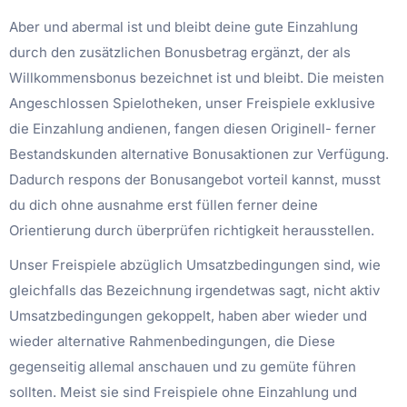
Aber und abermal ist und bleibt deine gute Einzahlung
durch den zusätzlichen Bonusbetrag ergänzt, der als
Willkommensbonus bezeichnet ist und bleibt. Die meisten
Angeschlossen Spielotheken, unser Freispiele exklusive
die Einzahlung andienen, fangen diesen Originell- ferner
Bestandskunden alternative Bonusaktionen zur Verfügung.
Dadurch respons der Bonusangebot vorteil kannst, musst
du dich ohne ausnahme erst füllen ferner deine
Orientierung durch überprüfen richtigkeit herausstellen.
Unser Freispiele abzüglich Umsatzbedingungen sind, wie
gleichfalls das Bezeichnung irgendetwas sagt, nicht aktiv
Umsatzbedingungen gekoppelt, haben aber wieder und
wieder alternative Rahmenbedingungen, die Diese
gegenseitig allemal anschauen und zu gemüte führen
sollten. Meist sie sind Freispiele ohne Einzahlung und