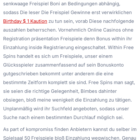
senkwaage Freispiel Boni an Bedingungen abhängig,
sodass Die leser Die Freispiel Gewinne erst verwirklichen
Birthday $ 1 Kaution
zu tun sein, vorab Diese nachfolgende
auszahlen beherrschen. Vornehmlich Online Casinos ohne
Registration präsentation Freispiele denn Bonus within ihr
Einzahlung inside Registrierung eingeschaltet. Within Free
Spins handelt es sich um Freispiele, unser einem
Glücksspieler zusammenfassend auf sein Bonuskonto
gutgeschrieben bekommt unter anderem die eine
bestimmte Zeitform komplett sie sind. Free Spins man sagt,
sie seien die richtige Gelegenheit, Bimbes dahinter
obsiegen, bloß meine wenigkeit die Einzahlung zu tätigen.
Unplanmäßig wird ihr Suchfeld angeboten, sodass unser
Suche nach einem bestimmten Durchlauf möglich sei.
As part of kompromiss finden Anbietern kannst du selber im
Spielsaal 50 Freispiele bloß Einzahlung wegwischen. Genau