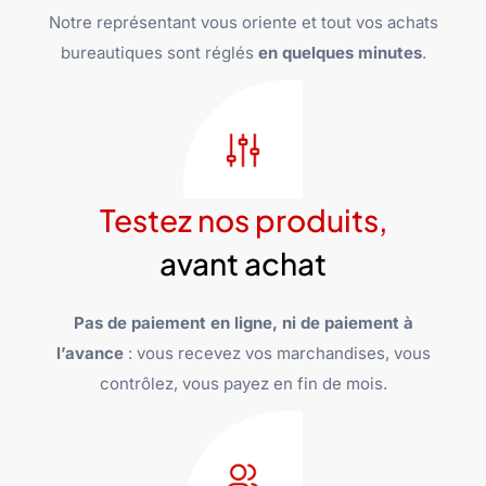
Notre représentant vous oriente et tout vos achats
bureautiques sont réglés
en quelques minutes
.
Testez nos produits,
avant achat
Pas de paiement en ligne, ni de paiement à
l’avance
: vous recevez vos marchandises, vous
contrôlez, vous payez en fin de mois.