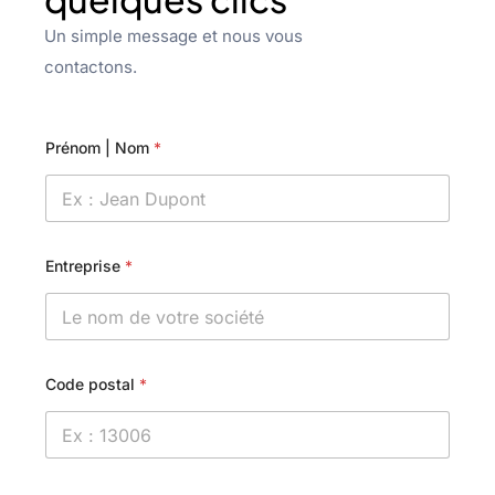
Un simple message et nous vous
contactons.
Prénom | Nom
*
Entreprise
*
Code postal
*