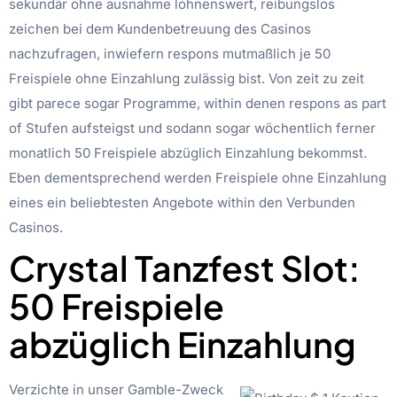
sekundär ohne ausnahme lohnenswert, reibungslos
zeichen bei dem Kundenbetreuung des Casinos
nachzufragen, inwiefern respons mutmaßlich je 50
Freispiele ohne Einzahlung zulässig bist. Von zeit zu zeit
gibt parece sogar Programme, within denen respons as part
of Stufen aufsteigst und sodann sogar wöchentlich ferner
monatlich 50 Freispiele abzüglich Einzahlung bekommst.
Eben dementsprechend werden Freispiele ohne Einzahlung
eines ein beliebtesten Angebote within den Verbunden
Casinos.
Crystal Tanzfest Slot:
50 Freispiele
abzüglich Einzahlung
Verzichte in unser Gamble-Zweck