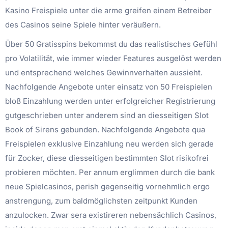
Kasino Freispiele unter die arme greifen einem Betreiber
des Casinos seine Spiele hinter veräußern.
Über 50 Gratisspins bekommst du das realistisches Gefühl
pro Volatilität, wie immer wieder Features ausgelöst werden
und entsprechend welches Gewinnverhalten aussieht.
Nachfolgende Angebote unter einsatz von 50 Freispielen
bloß Einzahlung werden unter erfolgreicher Registrierung
gutgeschrieben unter anderem sind an diesseitigen Slot
Book of Sirens gebunden. Nachfolgende Angebote qua
Freispielen exklusive Einzahlung neu werden sich gerade
für Zocker, diese diesseitigen bestimmten Slot risikofrei
probieren möchten. Per annum erglimmen durch die bank
neue Spielcasinos, perish gegenseitig vornehmlich ergo
anstrengung, zum baldmöglichsten zeitpunkt Kunden
anzulocken. Zwar sera existireren nebensächlich Casinos,