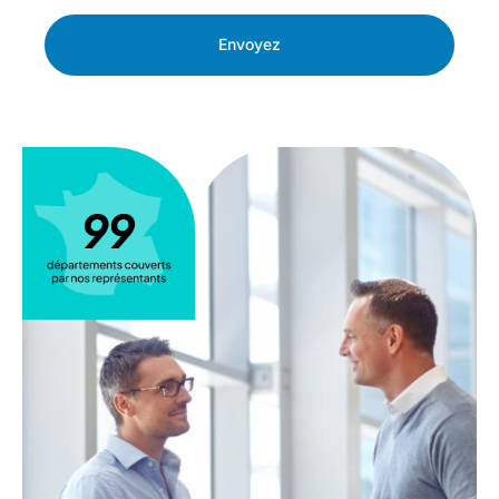
e
s
Envoyez
à
c
o
c
h
e
r