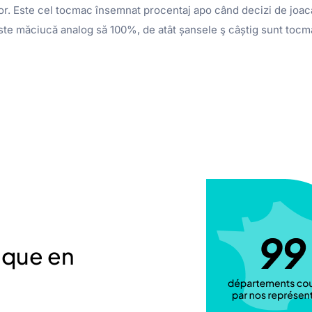
tor. Este cel tocmac însemnat procentaj apo când decizi de joacă
ste măciucă analog să 100%, de atât șansele ş câștig sunt tocm
ique en