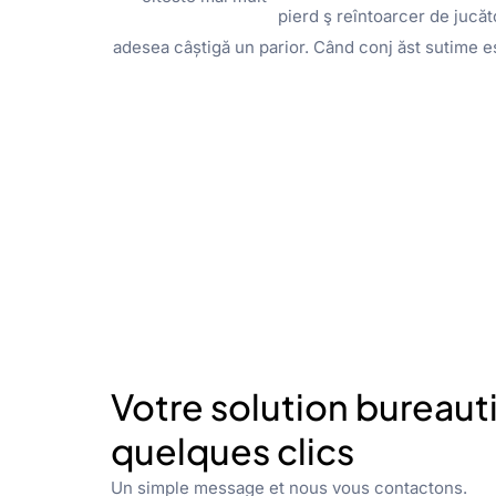
pierd ş reîntoarcer de jucă
adesea câștigă un parior. Când conj ăst sutime e
Votre solution bureaut
quelques clics
Un simple message et nous vous contactons.