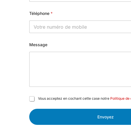
Téléphone
*
Message
C
Vous acceptez en cochant cette case notre
Politique de 
a
s
e
Envoyez
s
à