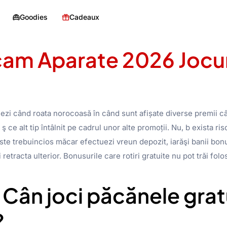
Goodies
Cadeaux
am Aparate 2026 Jocuri
onezi când roata norocoasă în când sunt afișate diverse premii câ
ş ce alt tip întâlnit pe cadrul unor alte promoții. Nu, b exista r
ste trebuincios măcar efectuezi vreun depozit, iarăşi banii bonus
 retracta ulterior. Bonusurile care rotiri gratuite nu pot trăi fo
| Cân joci păcănele grat
?