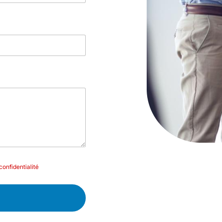
confidentialité