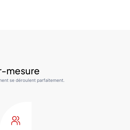
ur-mesure
ent se déroulent parfaitement.