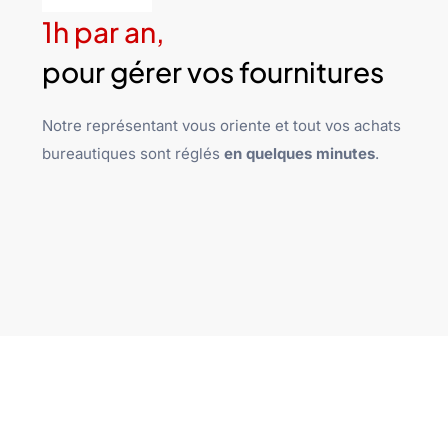
1h par an,
pour gérer vos fournitures
Notre représentant vous oriente et tout vos achats
bureautiques sont réglés
en quelques minutes
.