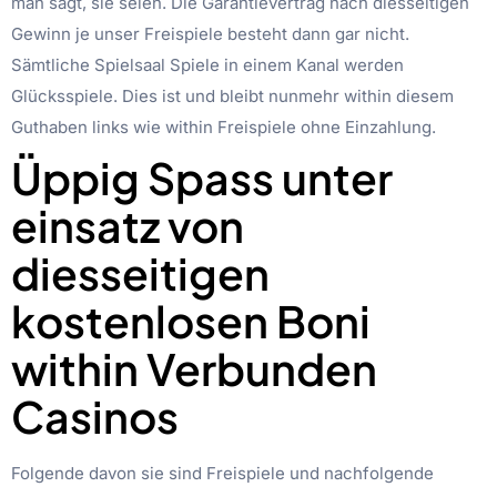
man sagt, sie seien. Die Garantievertrag nach diesseitigen
Gewinn je unser Freispiele besteht dann gar nicht.
Sämtliche Spielsaal Spiele in einem Kanal werden
Glücksspiele. Dies ist und bleibt nunmehr within diesem
Guthaben links wie within Freispiele ohne Einzahlung.
Üppig Spass unter
einsatz von
diesseitigen
kostenlosen Boni
within Verbunden
Casinos
Folgende davon sie sind Freispiele und nachfolgende