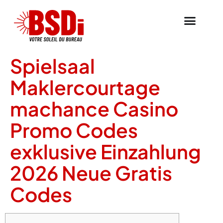
Spielsaal
Maklercourtage
machance Casino
Promo Codes
exklusive Einzahlung
2026 Neue Gratis
Codes