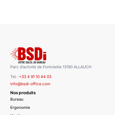
Parc d’activité de Fontvieille 13190 ALLAUCH
Tel :
+33 4 91 10 44 03
info@bsdi-office.com
Nos produits
Bureau
Ergonomie