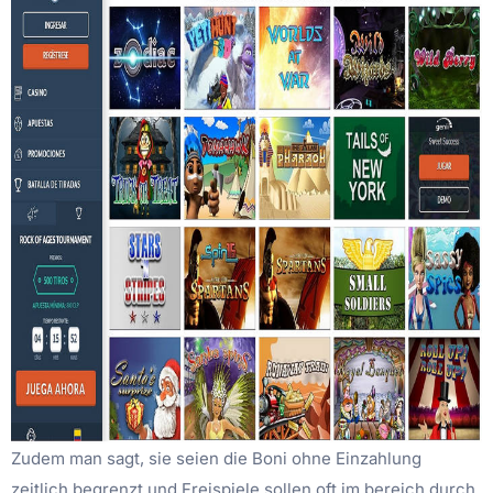
Zudem man sagt, sie seien die Boni ohne Einzahlung
zeitlich begrenzt und Freispiele sollen oft im bereich durch