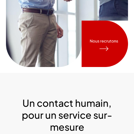
Un contact humain,
pour un service sur-
mesure