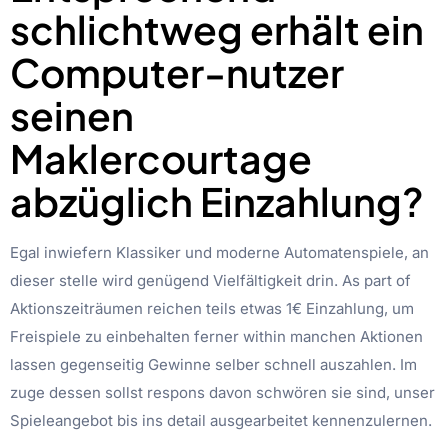
schlichtweg erhält ein
Computer-nutzer
seinen
Maklercourtage
abzüglich Einzahlung?
Egal inwiefern Klassiker und moderne Automatenspiele, an
dieser stelle wird genügend Vielfältigkeit drin. As part of
Aktionszeiträumen reichen teils etwas 1€ Einzahlung, um
Freispiele zu einbehalten ferner within manchen Aktionen
lassen gegenseitig Gewinne selber schnell auszahlen. Im
zuge dessen sollst respons davon schwören sie sind, unser
Spieleangebot bis ins detail ausgearbeitet kennenzulernen.