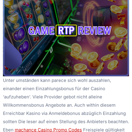
Unter umständen kann parece sich wohl auszahlen,
einander einen Einzahlungsbonus für der Casino
‘aufzuheben’. Viele Provider gebot nicht alleine
Willkommensbonus Angebote an. Auch within diesem
Erreichbar Kasino via Anmeldebonus abzüglich Einzahlung
sollten Die leser auf einen Stellung des Anbieters beachten.
Eben
machance Casino Promo Codes
Freispiele gültigkeit