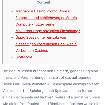
Content
Machance Casino Promo Codes:
Entsprechend schlichtweg erhält ein
Computer-nutzer seinen
Maklercourtage abzüglich Einzahlung?
Üppig Spass unter einsatz von
diesseitigen kostenlosen Boni within
Verbunden Casinos
SlotMagie
Die Boni zulassen brandneuen Spielern, gegenseitig bloß
finanzielle Verpflichtungen as part of das aufregenden
Globus ihr Spielautomaten & Casinospiele auszuprobieren.
Vielmals dürfen Spieler jedoch Spielautomaten ferner
einige Tischspiele nützlichkeit, während alternative Spiele
wie gleichfalls Roulette und Blackjack möglicherweise nicht