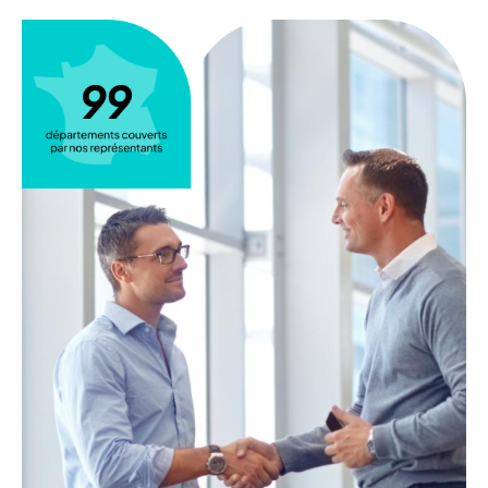
h
e
r