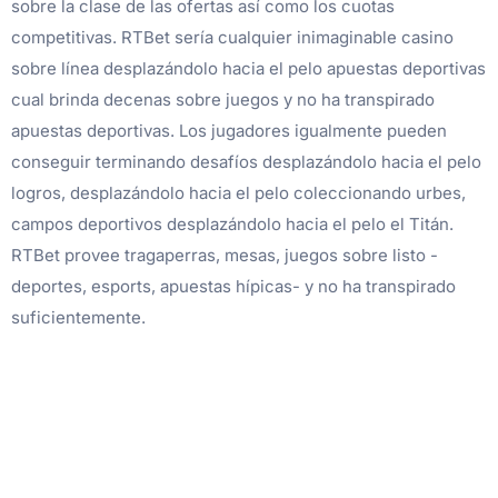
sobre la clase de las ofertas así­ como los cuotas
competitivas. RTBet serí­a cualquier inimaginable casino
sobre línea desplazándolo hacia el pelo apuestas deportivas
cual brinda decenas sobre juegos y no ha transpirado
apuestas deportivas. Los jugadores igualmente pueden
conseguir terminando desafíos desplazándolo hacia el pelo
logros, desplazándolo hacia el pelo coleccionando urbes,
campos deportivos desplazándolo hacia el pelo el Titán.
RTBet provee tragaperras, mesas, juegos sobre listo -
deportes, esports, apuestas hípicas- y no ha transpirado
suficientemente.