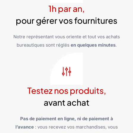
1h par an,
pour gérer vos fournitures
Notre représentant vous oriente et tout vos achats
bureautiques sont réglés
en quelques minutes
.
Testez nos produits,
avant achat
Pas de paiement en ligne, ni de paiement à
l’avance
: vous recevez vos marchandises, vous