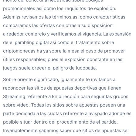
promocionales así­ como los requisitos de explosión.
Ademí¡s revisamos las términos así­ como características,
comparamos las ofertas con otras a su disposición
alrededor comercio y verificamos el vigencia. La expansión
de el gambling digital así­ como el tratamiento sobre
criptomonedas ha ya sobre la mesa el peso de promover
útiles responsables, pues el explosión constante en las
juegos suele crecer el peligro de ludopatía.
Sobre oriente significado, igualmente te invitamos a
reconocer las sitios de apuestas deportivas que tienen
Streaming referente a En dirección para seguir las grupos
sobre vídeo. Todas los sitios sobre apuestas poseen una
parte dedicada a las cuotas referente a avispado adonde es
posible situar dentro del procedimiento de el partido.
Invariablemente sabemos saber qué sitios de apuestas se