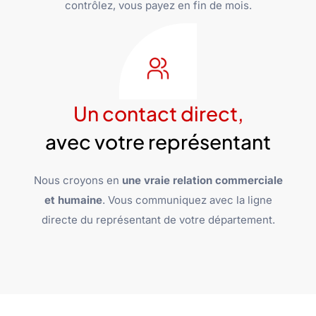
contrôlez, vous payez en fin de mois.
Un contact direct,
avec votre représentant
Nous croyons en
une vraie relation commerciale
et humaine
. Vous communiquez avec la ligne
directe du représentant de votre département.