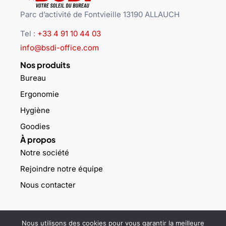
Parc d’activité de Fontvieille 13190 ALLAUCH
Tel :
+33 4 91 10 44 03
info@bsdi-office.com
Nos produits
Bureau
Ergonomie
Hygiène
Goodies
À propos
Notre société
Rejoindre notre équipe
Nous contacter
©2025 BSDi – Tous droits réservés –
Mentions légales
–
Politique
Nous utilisons des cookies pour vous garantir la meilleure