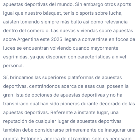
apuestas deportivas del mundo. Sin embargo otros sports
igual que nuestro básquet, tenis o sports sobre lucha,
asisten tomando siempre más bulto así­ como relevancia
dentro del comercio. Las nuevas viviendas sobre apuestas
sobre Argentina este 2025 llegan a convertirse en focos de
luces se encuentran volviendo cuando mayormente
esgrimidas, ya que disponen con características a nivel
personal.
Sí, brindamos las superiores plataformas de apuestas
deportivas, centrándonos acerca de esas cual poseen la
gran lista de opciones de apuestas deportivas y no ha
transpirado cual han sido pioneras durante decorado de las
apuestas deportivas. Referente a instante lugar, una
reputación de cualquier lugar de apuestas deportivas
también debe considerarse primeramente de inaugurar una
cuenta. Entonces, acerca de el ranking, solo es necesario