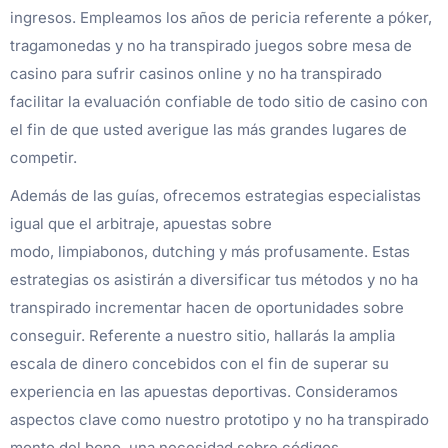
ingresos.
Empleamos los años de pericia referente a póker,
tragamonedas y no ha transpirado juegos sobre mesa de
casino para sufrir casinos online y no ha transpirado
facilitar la evaluación confiable de todo sitio de casino con
el fin de que usted averigue las más grandes lugares de
competir.
Además de las guías, ofrecemos estrategias especialistas
igual que el arbitraje, apuestas sobre
modo, limpiabonos, dutching y más profusamente. Estas
estrategias os asistirán a diversificar tus métodos y no ha
transpirado incrementar hacen de oportunidades sobre
conseguir. Referente a nuestro sitio, hallarás la amplia
escala de dinero concebidos con el fin de superar su
experiencia en las apuestas deportivas. Consideramos
aspectos clave como nuestro prototipo y no ha transpirado
monto del bono, una necesidad sobre códigos