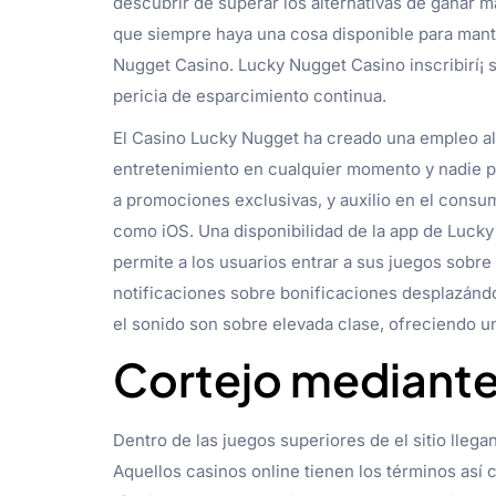
descubrir de superar los alternativas de ganar m
que siempre haya una cosa disponible para mant
Nugget Casino. Lucky Nugget Casino inscribirí¡ se
pericia de esparcimiento continua.
El Casino Lucky Nugget ha creado una empleo alta
entretenimiento en cualquier momento y nadie po
a promociones exclusivas, y auxilio en el consum
como iOS. Una disponibilidad de la app de Lucky
permite a los usuarios entrar a sus juegos sobr
notificaciones sobre bonificaciones desplazándo
el sonido son sobre elevada clase, ofreciendo u
Cortejo mediante
Dentro de las juegos superiores de el sitio lleg
Aquellos casinos online tienen los términos así­