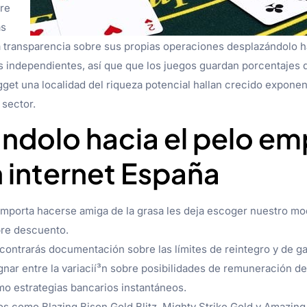
bre
as
a transparencia sobre sus propias operaciones desplazándolo ha
s independientes, así que que los juegos guardan porcentajes 
get una localidad del riqueza potencial hallan crecido expone
 sector.
ndolo hacia el pelo em
 internet España
 importa hacerse amiga de la grasa les deja escoger nuestro mo
bre descuento.
contrarás documentación sobre las límites de reintegro y de ga
ar entre la variacií³n sobre posibilidades de remuneración de pa
omo estrategias bancarios instantáneos.
omo Blazing Bison Gold Blitz, Mighty Strike Gold y Amazing L