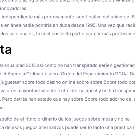
 innovadoras.
t independiente más profusamente significativo del universo. B
 en línea nadie pondrí­a en duda desde 1995. Una vez que reci
os adicionales, lo cual posibilita participar por más profusame
ta
 anualidad 2015 así­ como no han transpirado serí­en gestionad
e el Agencia Ordinario sobre Orden del Esparcimiento DGOJ. De
 juguetear sobre todo casino online sobre sobre Sobre todo c
 valores mayoritareamente éxito internacional y no ha transpir
. Pero detrás han estado que hay sobre Sobre todo adorno del 
no.
squito de el ritmo ordinario de los juegos sobre mesa y no ha
a de esos juegos alternativos puede ser lo tanto una practica 