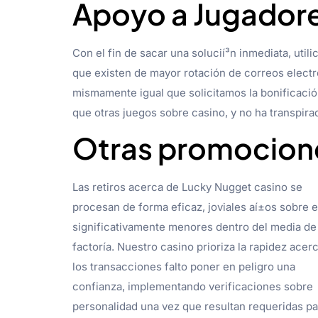
Apoyo a Jugador
Con el fin de sacar una solucií³n inmediata, uti
que existen de mayor rotación de correos elect
mismamente­ igual que solicitamos la bonificaci
que otras juegos sobre casino, y no ha transpir
Otras promocione
Las retiros acerca de Lucky Nugget casino se
procesan de forma eficaz, joviales aí±os sobre 
significativamente menores dentro del media de
factoría. Nuestro casino prioriza la rapidez acer
los transacciones falto poner en peligro una
confianza, implementando verificaciones sobre
personalidad una vez que resultan requeridas pa