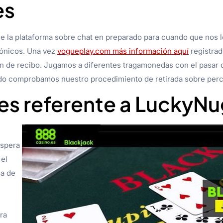
es
lice la plataforma sobre chat en preparado para cuando que nos 
rónicos. Una vez
vogueplay.com más información aquí
registrad
ón de recibo. Jugamos a diferentes tragamonedas con el pasar d
ado comprobamos nuestro procedimiento de retirada sobre perci
s referente a LuckyNu
espera
 el
ca de
ra