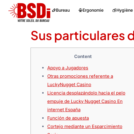
Bureau
Ergonomie
Hygiène
Sus particulares
Content
Apoyo a Jugadores
Otras promociones referente a
LuckyNugget Casino
Licencia desplazándolo hacia el pelo
empuje de Lucky Nugget Casino En
internet España
Función de apuesta
Cortejo mediante un Esparcimiento