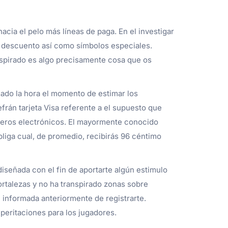
cia el pelo más líneas de paga. En el investigar
e descuento así­ como símbolos especiales.
nspirado es algo precisamente cosa que os
gado la hora el momento de estimar los
frán tarjeta Visa referente a el supuesto que
deros electrónicos. El mayormente conocido
obliga cual, de promedio, recibirás 96 céntimo
iseñada con el fin de aportarte algún estimulo
ortalezas y no ha transpirado zonas sobre
 informada anteriormente de registrarte.
peritaciones para los jugadores.