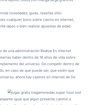
rinda novedades, guías, reseñas sitio
bes cualquier bono sobre casino en internet,
nte lapso o bien realizar apuestas de edad.
o de una administración Beatya En internet
berías haber dentro de 18 años de vida sobre
omplemento del universo. De competir dentro de
ado, en caso de que puede ser, que estén que
universo, ahora hay casinos en internet de De
relajante igual que algún presente camino a