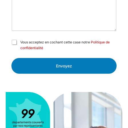
C
Vous acceptez en cochant cette case notre
Politique de
a
confidentialité
s
e
s
Envoyez
à
c
o
c
h
e
r