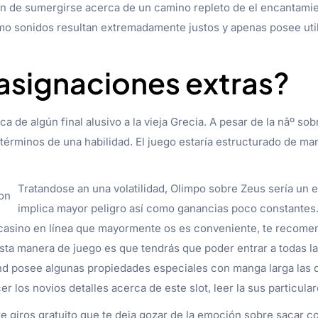
n de sumergirse acerca de un camino repleto de el encantamien
omo sonidos resultan extremadamente justos y apenas posee uti
 asignaciones extras?
 de algún final alusivo a la vieja Grecia. A pesar de la nâº so
términos de una habilidad. El juego estaría estructurado de ma
Tratandose an una volatilidad, Olimpo sobre Zeus serí­a un
implica mayor peligro así­ como ganancias poco constantes.
e casino en línea que mayormente os es conveniente, te recom
ta manera de juego es que tendrás que poder entrar a todas la
Land posee algunas propiedades especiales con manga larga las
 los novios detalles acerca de este slot, leer la sus particular
 giros gratuito que te deja gozar de la emoción sobre sacar c