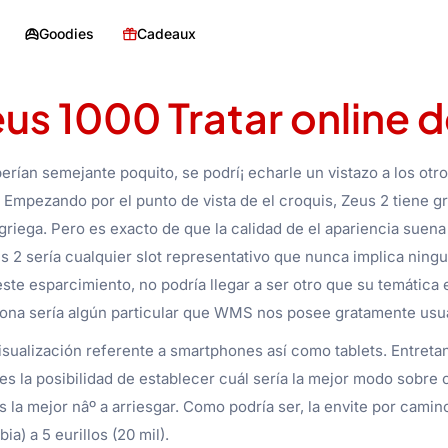
Goodies
Cadeaux
s 1000 Tratar online d
rían semejante poquito, se podrí¡ echarle un vistazo a los otro
Empezando por el punto de vista de el croquis, Zeus 2 tiene gr
 griega.
Pero es exacto de que la calidad de el apariencia suen
eus 2 serí­a cualquier slot representativo que nunca implica ningu
te esparcimiento, no podrí­a llegar a ser otro que su temática 
rsona serí­a algún particular que WMS nos posee gratamente usu
visualización referente a smartphones así­ como tablets. Entreta
s la posibilidad de establecer cuál serí­a la mejor modo sobre
 la mejor nâº a arriesgar. Como podrí­a ser, la envite por cami
a) a 5 eurillos (20 mil).