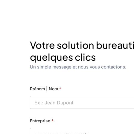
Votre solution bureaut
quelques clics
Un simple message et nous vous contactons.
Prénom | Nom
*
Entreprise
*