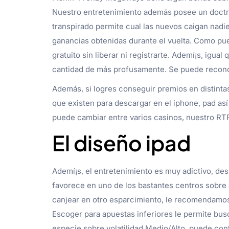
Nuestro entretenimiento además posee un doctrin
transpirado permite cual las nuevos caigan nadi
ganancias obtenidas durante el vuelta. Como pue
gratuito sin liberar ni registrarte. Ademí¡s, ig
cantidad de más profusamente. Se puede reconoc
Además, si logres conseguir premios en distint
que existen para descargar en el iphone, pad as
puede cambiar entre varios casinos, nuestro R
El diseño ipad
Ademí¡s, el entretenimiento es muy adictivo, des
favorece en uno de los bastantes centros sobre 
canjear en otro esparcimiento, le recomendamos c
Escoger para apuestas inferiores le permite bus
especie sobre volatilidad Medio/Alto, puede con