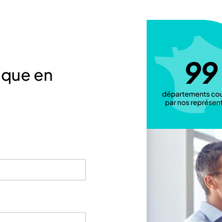
ique en