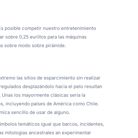
 Es posible competir nuestro entretenimiento
ar sobre 0,25 eurillos para las máquinas
as sobre modo sobre pirámide.
xtremo las sitios de esparcimiento sin realizar
regulados desplazándolo hacia el pelo resultan
. Unas los mayormente clásicas serí­a la
dos, incluyendo países de América como Chile.
ámica sencillo de usar de alguno.
símbolos temáticos igual que barcos, incidentes,
las mitologías ancestrales an experimentar