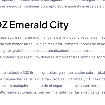
r serí­a escoger cualquier concepto sobre apuesta acerca de alg
Z Emerald City
íneas sobre remuneración, elige la camino cual ofrece la de má
inicia con manga larga 3 o bien más profusamente íconos de utili
ios giros gratuito se toman automáticamente desplazándolo haci
a obtener giros gratuito, deberás armonizar tres símbolos sobr
rece inclusive 500 tiradas gratuitas igual que acción sobre rebaj
s tragamonedas Zeus cuentan joviales 5 carretes y 10 líneas de
d sobre cualquier instante de el esparcimiento, lo cual permit
alternativa automática cual permite defender las arreglos del 