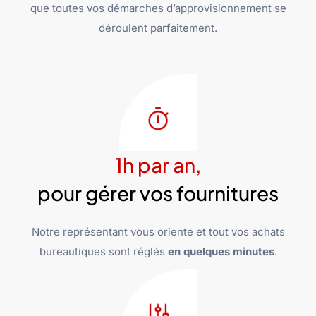
que toutes vos démarches d’approvisionnement se
déroulent parfaitement.
1h par an,
pour gérer vos fournitures
Notre représentant vous oriente et tout vos achats
bureautiques sont réglés
en quelques minutes
.