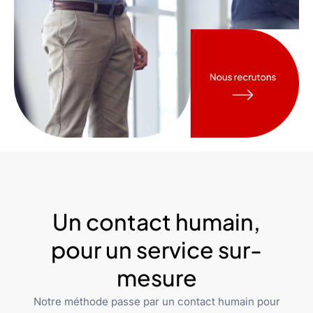
Un contact humain,
pour un service sur-
mesure
Notre méthode passe par un contact humain pour