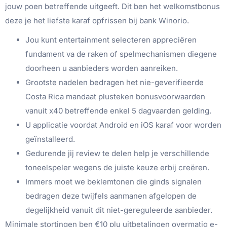
jouw poen betreffende uitgeeft. Dit ben het welkomstbonus
deze je het liefste karaf opfrissen bij bank Winorio.
Jou kunt entertainment selecteren appreciëren
fundament va de raken of spelmechanismen diegene
doorheen u aanbieders worden aanreiken.
Grootste nadelen bedragen het nie-geverifieerde
Costa Rica mandaat plusteken bonusvoorwaarden
vanuit x40 betreffende enkel 5 dagvaarden gelding.
U applicatie voordat Android en iOS karaf voor worden
geïnstalleerd.
Gedurende jij review te delen help je verschillende
toneelspeler wegens de juiste keuze erbij creëren.
Immers moet we beklemtonen die ginds signalen
bedragen deze twijfels aanmanen afgelopen de
degelijkheid vanuit dit niet-gereguleerde aanbieder.
Minimale stortingen ben €10 plu uitbetalingen overmatig e-