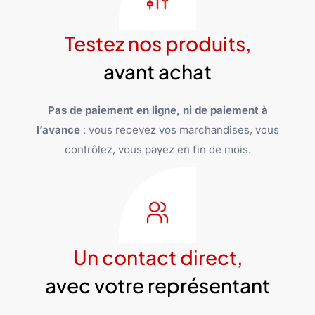
Testez nos produits,
avant achat
Pas de paiement en ligne, ni de paiement à
l’avance
: vous recevez vos marchandises, vous
contrôlez, vous payez en fin de mois.
Un contact direct,
avec votre représentant