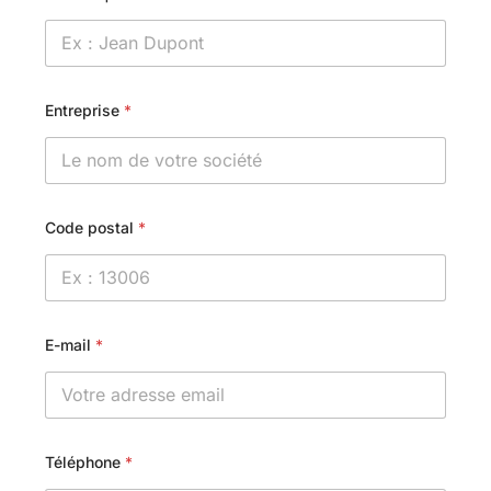
Entreprise
*
Code postal
*
E-mail
*
Téléphone
*