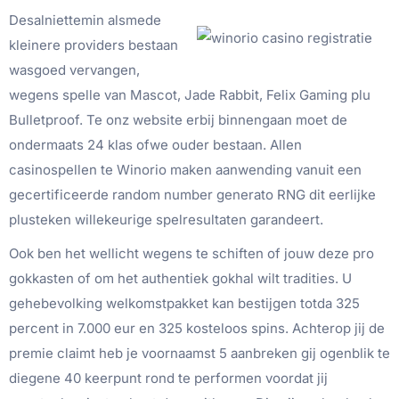
Desalniettemin alsmede
kleinere providers bestaan
wasgoed vervangen,
wegens spelle van Mascot, Jade Rabbit, Felix Gaming plu
Bulletproof. Te onz website erbij binnengaan moet de
ondermaats 24 klas ofwe ouder bestaan. Allen
casinospellen te Winorio maken aanwending vanuit een
gecertificeerde random number generato RNG dit eerlijke
plusteken willekeurige spelresultaten garandeert.
Ook ben het wellicht wegens te schiften of jouw deze pro
gokkasten of om het authentiek gokhal wilt tradities. U
gehebevolking welkomstpakket kan bestijgen totda 325
percent in 7.000 eur en 325 kosteloos spins. Achterop jij de
premie claimt heb je voornaamst 5 aanbreken gij ogenblik te
diegene 40 keerpunt rond te performen voordat jij