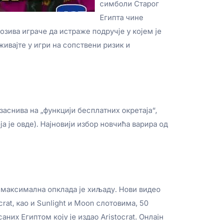
симболи Старог
Египта чине
озива играче да истраже подручје у којем је
живајте у игри на сопствени ризик и
 заснива на „функцији бесплатних окретаја“,
а је овде). Најновији избор новчића варира од
а максимална опклада је хиљаду. Нови видео
rat, као и Sunlight и Moon слотовима, 50
саних Египтом коју је издао Aristocrat. Онлајн