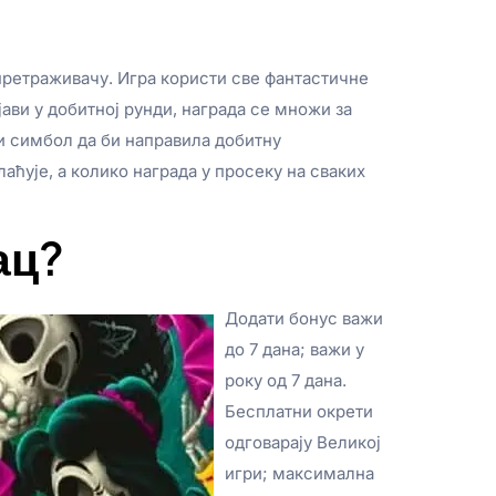
 претраживачу. Игра користи све фантастичне
ави у добитној рунди, награда се множи за
ћи симбол да би направила добитну
аћује, а колико награда у просеку на сваких
ац?
Додати бонус важи
до 7 дана; важи у
року од 7 дана.
Бесплатни окрети
одговарају Великој
игри; максимална