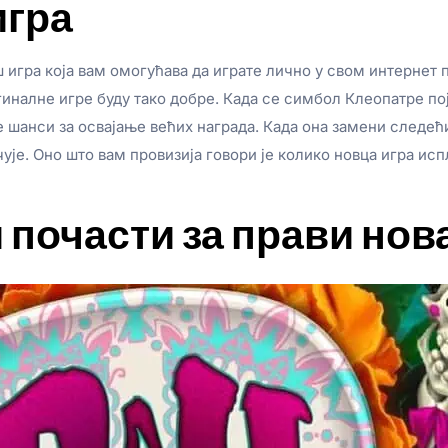
игра
ш игра која вам омогућава да играте лично у свом интернет
иналне игре буду тако добре. Када се симбол Клеопатре пој
ше шанси за освајање већих награда. Када она замени следе
ује. Оно што вам провизија говори је колико новца игра испл
 почасти за прави нов