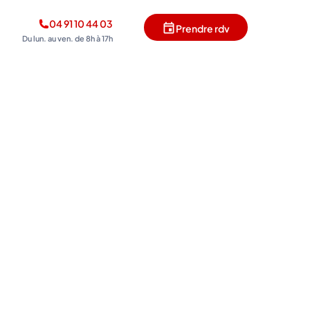
04 91 10 44 03
Prendre rdv
Du lun. au ven. de 8h à 17h