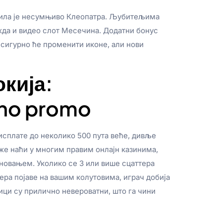
 Нила је несумњиво Клеопатра. Љубитељима
ожда и видео слот Месечина. Додатни бонус
 сигурно ће променити иконе, али нови
кија:
ino promo
исплате до неколико 500 пута веће, дивље
оже наћи у многим правим онлајн казинима,
новањем. Уколико се 3 или више сцаттера
тера појаве на вашим колутовима, играч добија
ици су прилично невероватни, што га чини