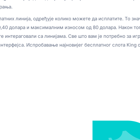
грања.
сплатних линија, одређује колико можете да исплатите. То зн
,40 долара и максималним износом од 80 долара. Након тог
е интераговали са линијама. Све што вам је потребно за игр
нтерфејса. Испробавање најновијег бесплатног слота King of