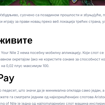
. Узбудљиво, суочено са позадином прошлости и збуњујуће, п
и играју за прави новац преко веб локација трећих страна, у
оживите
of Your Nile 2 нема посебну мобилну апликацију. Који слот се
бавном окретајом (ако не користите ознаке за способност кој
н на 0,02 плус максимум 100.
Pay
о педесет, што значи да је минимална опклада само један, 
жете га сматрати једним од најкоришћенијих слотова Aristoc
 King of Nile је једна од најпопуларнијих слот машина инспири