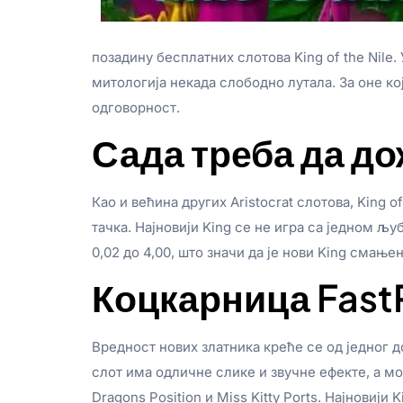
позадину бесплатних слотова King of the Nile
митологија некада слободно лутала. За оне кој
одговорност.
Сада треба да д
Као и већина других Aristocrat слотова, King 
тачка. Најновији King се не игра са једном љу
0,02 до 4,00, што значи да је нови King смање
Коцкарница Fast
Вредност нових златника креће се од једног д
слот има одличне слике и звучне ефекте, а мо
Dragons Position и Miss Kitty Ports. Најновији