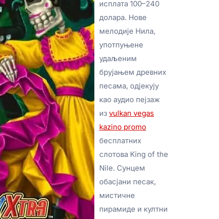
исплата 100–240
долара. Нове
мелодије Нила,
употпуњене
удаљеним
брујањем древних
песама, одјекују
као аудио пејзаж
из
vulkan vegas
kazino promo
бесплатних
слотова King of the
Nile. Сунцем
обасјани песак,
мистичне
пирамиде и култни