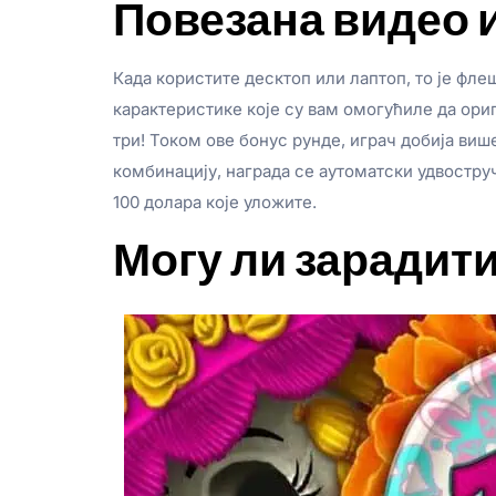
Повезана видео 
Када користите десктоп или лаптоп, то је фле
карактеристике које су вам омогућиле да ориг
три! Током ове бонус рунде, играч добија ви
комбинацију, награда се аутоматски удвоструч
100 долара које уложите.
Могу ли зарадити