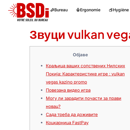
Bureau
Ergonomie
Hygiène
Звуци vulkan veg
Објаве
Краљица ваших сопствених Нилских
Покија: Карактеристике игре : vulkan
vegas kazino promo
Повезана видео игра
Могу ли зарадити почасти за прави
новац?
Сада треба да доживите
Коцкарница FastPay