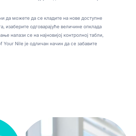
ачи да можете да се кладите на нове доступне
а, изаберите одговарајуће величине опклада
ање налази се на најновијој контролној табли,
 Your Nile је одличан начин да се забавите