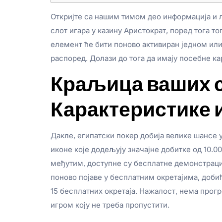
Откријте са нашим тимом део информација и 
слот игара у казину Аристократ, поред тога 
елемент ће бити поново активиран једном или
распоред.
Долази до тога да имају посебне ка
Краљица ваших с
Карактеристике и
Дакле, египатски покер добија велике шансе 
иконе које додељују значајне добитке од 10.0
међутим, доступне су бесплатне демонстрациј
поново појаве у бесплатним окретајима, добић
15 бесплатних окретаја. Нажалост, нема прогр
игром коју не треба пропустити.