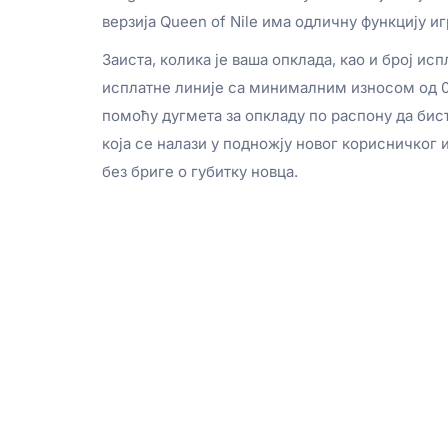
верзија Queen of Nile има одличну функцију и
Заиста, колика је ваша опклада, као и број и
исплатне линије са минималним износом од 0
помоћу дугмета за опкладу по распону да бист
која се налази у подножју новог корисничког и
без бриге о губитку новца.