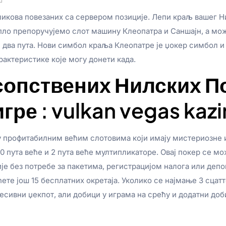
ликова повезаних са сервером позиције. Лепи краљ вашег
топло препоручујемо слот машину Клеопатра и Саншајн, а м
 два пута. Нови симбол краља Клеопатре је џокер симбол и
рактеристике које могу донети када.
опствених Нилских По
гре : vulkan vegas kaz
у профитабилним већим слотовима који имају мистериозне 
00 пута веће и 2 пута веће мултипликаторе. Овај покер се м
е без потребе за пакетима, регистрацијом налога или депо
ете још 15 бесплатних окретаја. Уколико се најмање 3 сцат
есивни џекпот, али добици у играма на срећу и додатни доб