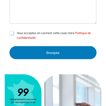
C
Vous acceptez en cochant cette case notre
Politique de
a
confidentialité
s
e
s
Envoyez
à
c
o
c
h
e
r